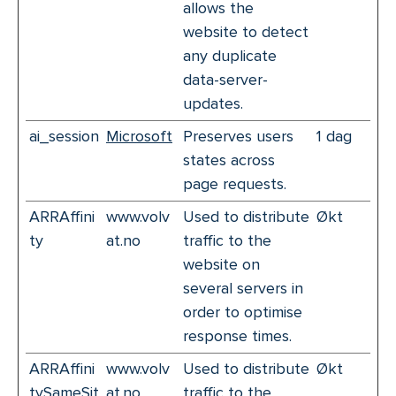
allows the
website to detect
any duplicate
data-server-
updates.
ai_session
Microsoft
Preserves users
1 dag
states across
page requests.
ARRAffini
www.volv
Used to distribute
Økt
ty
at.no
traffic to the
website on
several servers in
order to optimise
response times.
ARRAffini
www.volv
Used to distribute
Økt
tySameSit
at.no
traffic to the