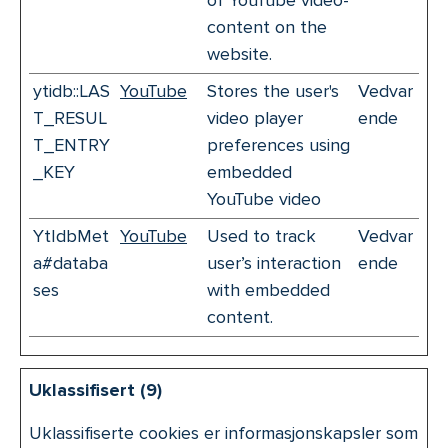
of YouTube video-
content on the
website.
ytidb::LAS
YouTube
Stores the user's
Vedvar
T_RESUL
video player
ende
T_ENTRY
preferences using
_KEY
embedded
YouTube video
YtIdbMet
YouTube
Used to track
Vedvar
a#databa
user’s interaction
ende
ses
with embedded
content.
Uklassifisert (9)
Uklassifiserte cookies er informasjonskapsler som