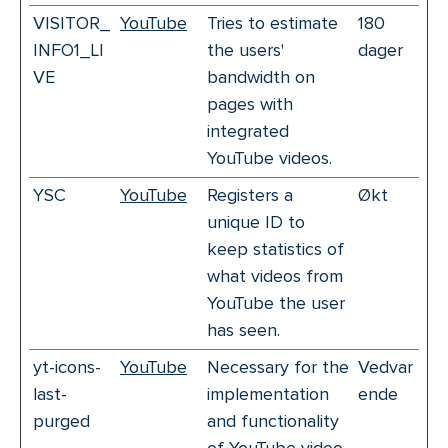
VISITOR_
YouTube
Tries to estimate
180
INFO1_LI
the users'
dager
VE
bandwidth on
pages with
integrated
YouTube videos.
YSC
YouTube
Registers a
Økt
unique ID to
keep statistics of
what videos from
YouTube the user
has seen.
yt-icons-
YouTube
Necessary for the
Vedvar
last-
implementation
ende
purged
and functionality