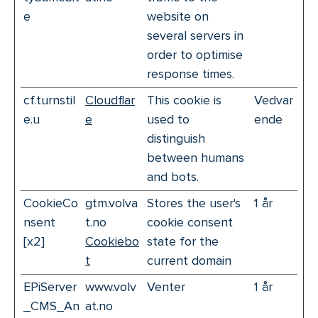
e
website on
several servers in
order to optimise
response times.
cf.turnstil
Cloudflar
This cookie is
Vedvar
e.u
e
used to
ende
distinguish
between humans
and bots.
CookieCo
gtm.volva
Stores the user's
1 år
nsent
t.no
cookie consent
[x2]
Cookiebo
state for the
t
current domain
EPiServer
www.volv
Venter
1 år
_CMS_An
at.no