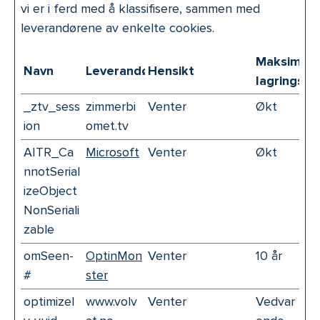
vi er i ferd med å klassifisere, sammen med
leverandørene av enkelte cookies.
Maksimal
Navn
Leverandør
Hensikt
lagringsva
_ztv_sess
zimmerbi
Venter
Økt
ion
omet.tv
AITR_Ca
Microsoft
Venter
Økt
nnotSerial
izeObject
NonSeriali
zable
omSeen-
OptinMon
Venter
10 år
#
ster
optimizel
www.volv
Venter
Vedvar