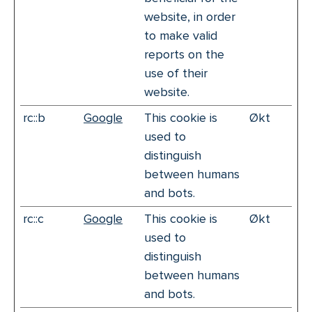
website, in order
to make valid
reports on the
use of their
website.
rc::b
Google
This cookie is
Økt
used to
distinguish
between humans
and bots.
rc::c
Google
This cookie is
Økt
used to
distinguish
between humans
and bots.