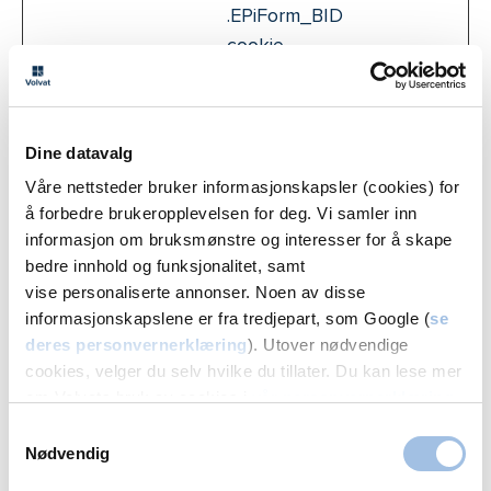
.EPiForm_BID
cookie.
_ga
Google
Registers a
2 år
unique ID that is
used to generate
Dine datavalg
statistical data on
Våre nettsteder bruker informasjonskapsler (cookies) for
how the visitor
å forbedre brukeropplevelsen for deg. Vi samler inn
uses the website.
informasjon om bruksmønstre og interesser for å skape
bedre innhold og funksjonalitet, samt
_ga_#
Google
Used by Google
2 år
vise personaliserte annonser. Noen av disse
Analytics to
informasjonskapslene er fra tredjepart, som Google (
se
collect data on
deres personvernerklæring
). Utover nødvendige
the number of
cookies, velger du selv hvilke du tillater. Du kan lese mer
times a user has
om Volvats bruk av cookies i
vår personvernerklæring
.
visited the
Samtykkevalg
website as well as
Nødvendig
dates for the first