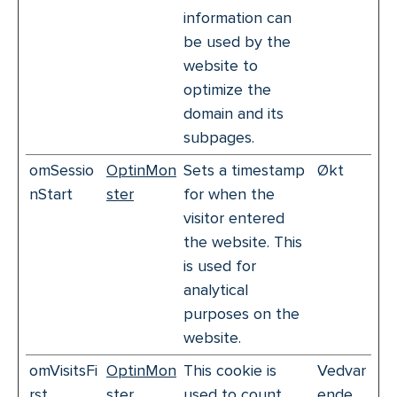
information can
be used by the
website to
optimize the
domain and its
subpages.
omSessio
OptinMon
Sets a timestamp
Økt
nStart
ster
for when the
visitor entered
the website. This
is used for
analytical
purposes on the
website.
omVisitsFi
OptinMon
This cookie is
Vedvar
rst
ster
used to count
ende