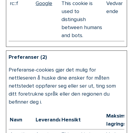
rc::f
Google
This cookie is
Vedvar
used to
ende
distinguish
between humans
and bots.
Preferanser (2)
Preferanse-cookies gjør det mulig for
nettleseren å huske dine ønsker for måten
nettstedet oppfører seg eller ser ut, ting som
ditt foretrukne språk eller den regionen du
befinner deg i.
Maksimal
Navn
Leverandør
Hensikt
lagringsva