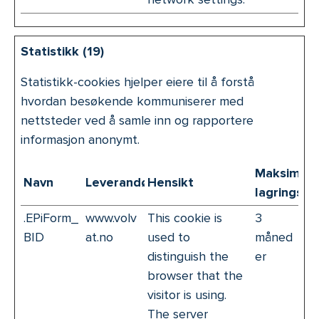
Statistikk (19)
Statistikk-cookies hjelper eiere til å forstå
hvordan besøkende kommuniserer med
nettsteder ved å samle inn og rapportere
informasjon anonymt.
Maksimal
Navn
Leverandør
Hensikt
lagringsva
.EPiForm_
www.volv
This cookie is
3
BID
at.no
used to
måned
distinguish the
er
browser that the
visitor is using.
The server