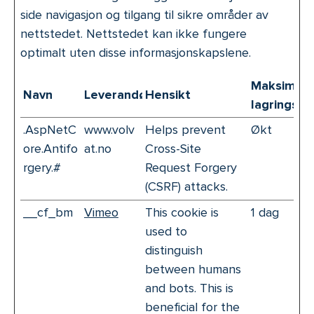
side navigasjon og tilgang til sikre områder av
nettstedet. Nettstedet kan ikke fungere
optimalt uten disse informasjonskapslene.
Maksimal
Navn
Leverandør
Hensikt
lagringsva
.AspNetC
www.volv
Helps prevent
Økt
ore.Antifo
at.no
Cross-Site
rgery.#
Request Forgery
(CSRF) attacks.
__cf_bm
Vimeo
This cookie is
1 dag
used to
distinguish
between humans
and bots. This is
beneficial for the