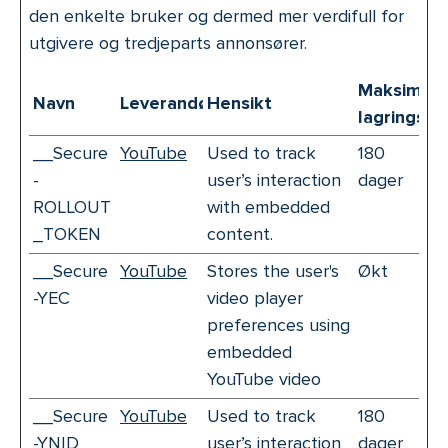
den enkelte bruker og dermed mer verdifull for
utgivere og tredjeparts annonsører.
Maksimal
Navn
Leverandør
Hensikt
lagringsva
__Secure
YouTube
Used to track
180
-
user’s interaction
dager
ROLLOUT
with embedded
_TOKEN
content.
__Secure
YouTube
Stores the user's
Økt
-YEC
video player
preferences using
embedded
YouTube video
__Secure
YouTube
Used to track
180
-YNID
user’s interaction
dager