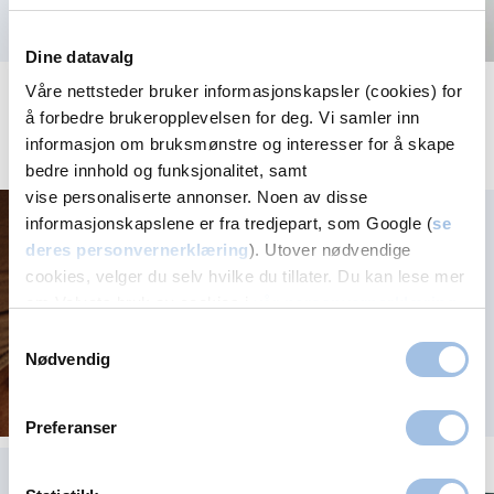
Dine datavalg
Våre nettsteder bruker informasjonskapsler (cookies) for
å forbedre brukeropplevelsen for deg. Vi samler inn
informasjon om bruksmønstre og interesser for å skape
Aktuelt
bedre innhold og funksjonalitet, samt
vise personaliserte annonser. Noen av disse
Ta hudsjekken!
informasjonskapslene er fra tredjepart, som Google (
se
deres personvernerklæring
). Utover nødvendige
cookies, velger du selv hvilke du tillater. Du kan lese mer
om Volvats bruk av cookies i
vår personvernerklæring
.
Samtykkevalg
Nødvendig
Preferanser
Fruktbarhets­guiden