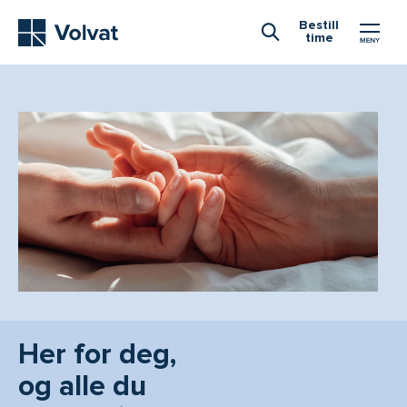
Hovedmeny
Bestill
time
Åpne Søk
Her for deg,
og alle du