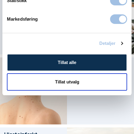
Statistikk
Markedsføring
Detaljer
Tillat alle
Få umiddelbar hjelp
med skumle føflekker
Tillat utvalg