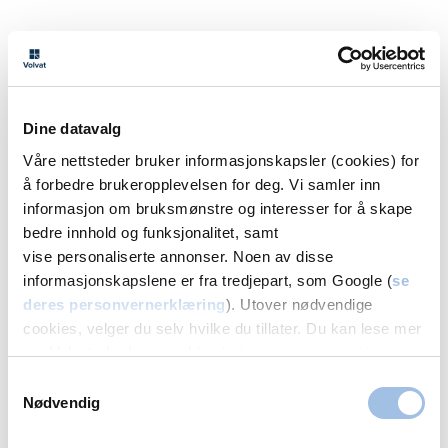
Legg igjen navn og nummer for å bli
oppringt
Alle felter med * er obligatoriske
Dine datavalg
Navn
Våre nettsteder bruker informasjonskapsler (cookies) for
å forbedre brukeropplevelsen for deg. Vi samler inn
informasjon om bruksmønstre og interesser for å skape
bedre innhold og funksjonalitet, samt
vise personaliserte annonser. Noen av disse
Telefonnummer
informasjonskapslene er fra tredjepart, som Google (
se
deres personvernerklæring
). Utover nødvendige
cookies, velger du selv hvilke du tillater. Du kan lese mer
om Volvats bruk av cookies i
vår personvernerklæring
.
Senter
Samtykkevalg
Nødvendig