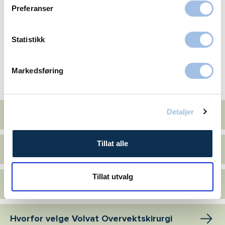
Preferanser
Send
Statistikk
Markedsføring
Mer om slankeoperasjon
Detaljer
Erfaringer med slankeoperasjon
Tillat alle
Ofte stilte spørsmål
Tillat utvalg
Slankeoperasjon pris
Hvorfor velge Volvat Overvektskirurgi