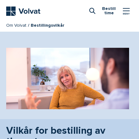
Hovedmeny
Bestill
time
Åpne Søk
Om Volvat
Bestillingsvilkår
Vilkår for bestilling av