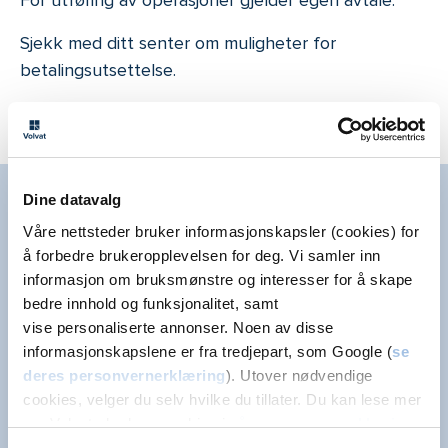
Sjekk med ditt senter om muligheter for
betalingsutsettelse.
Dine datavalg
Her for deg
Våre nettsteder bruker informasjonskapsler (cookies) for
å forbedre brukeropplevelsen for deg. Vi samler inn
informasjon om bruksmønstre og interesser for å skape
bedre innhold og funksjonalitet, samt
vise personaliserte annonser. Noen av disse
informasjonskapslene er fra tredjepart, som Google (
se
For alle du er glad i
deres personvernerklæring
). Utover nødvendige
cookies, velger du selv hvilke du tillater. Du kan lese mer
Vi er her for hver enkelt kunde og pasient – i
om Volvats bruk av cookies i
vår personvernerklæring
.
de store øyeblikkene og i de vanskelige. Fysisk