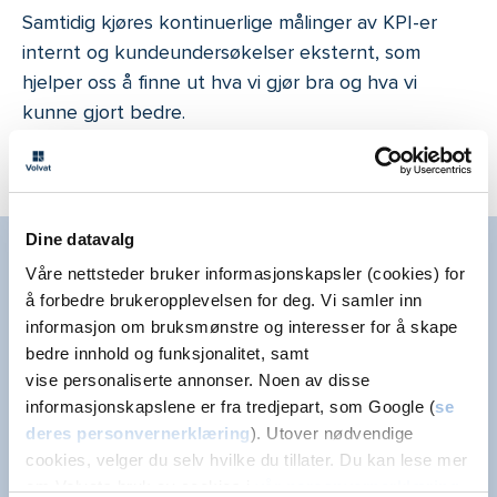
Samtidig kjøres kontinuerlige målinger av KPI-er
internt og kundeundersøkelser eksternt, som
hjelper oss å finne ut hva vi gjør bra og hva vi
kunne gjort bedre.
Dine datavalg
Våre nettsteder bruker informasjonskapsler (cookies) for
Her for deg
å forbedre brukeropplevelsen for deg. Vi samler inn
informasjon om bruksmønstre og interesser for å skape
bedre innhold og funksjonalitet, samt
vise personaliserte annonser. Noen av disse
informasjonskapslene er fra tredjepart, som Google (
se
deres personvernerklæring
). Utover nødvendige
For alle du er glad i
cookies, velger du selv hvilke du tillater. Du kan lese mer
om Volvats bruk av cookies i
vår personvernerklæring
.
Vi er her for hver enkelt kunde og pasient – i