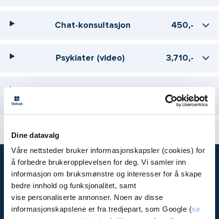
Chat-konsultasjon
450,-
Psykiater (video)
3,710,-
Legevakt: Drop-in på
1,250,-
telefon/video
Dine datavalg
Våre nettsteder bruker informasjonskapsler (cookies) for
å forbedre brukeropplevelsen for deg. Vi samler inn
informasjon om bruksmønstre og interesser for å skape
Volvat
bedre innhold og funksjonalitet, samt
Priser
vise personaliserte annonser. Noen av disse
Bli medlem
informasjonskapslene er fra tredjepart, som Google (
se