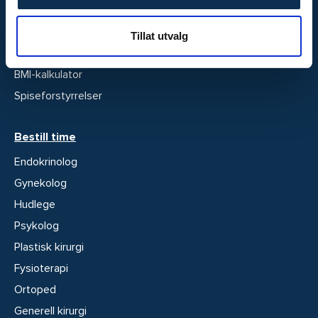
Fertilitetsklinikk
Stoffskiftesenter
Tillat utvalg
Overvektsklinikken
BMI-kalkulator
Spiseforstyrrelser
Bestill time
Endokrinolog
Gynekolog
Hudlege
Psykolog
Plastisk kirurgi
Fysioterapi
Ortoped
Generell kirurgi