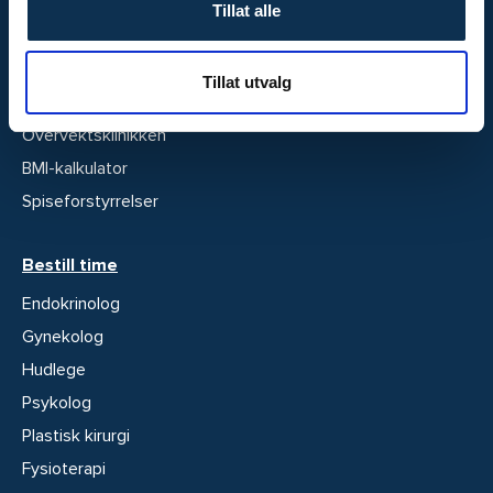
Hudkreftsenter
Tillat alle
Volvat Kosmetiske
Fertilitetsklinikk
Tillat utvalg
Stoffskiftesenter
Overvektsklinikken
BMI-kalkulator
Spiseforstyrrelser
Bestill time
Endokrinolog
Gynekolog
Hudlege
Psykolog
Plastisk kirurgi
Fysioterapi