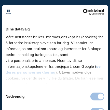
Volvat
Priser
Bli medlem
Dine datavalg
Avbestille / se time
Våre nettsteder bruker informasjonskapsler (cookies) for
Aktuelt (artikler)
å forbedre brukeropplevelsen for deg. Vi samler inn
informasjon om bruksmønstre og interesser for å skape
Bedrift
bedre innhold og funksjonalitet, samt
Forsikring
vise personaliserte annonser. Noen av disse
Offentlige avtaler
informasjonskapslene er fra tredjepart, som Google (
se
Jobb i Volvat
deres personvernerklæring
). Utover nødvendige
cookies, velger du selv hvilke du tillater. Du kan lese mer
About us (in English)
om Volvats bruk av cookies i
vår personvernerklæring
.
Bestillingsvilkår
Samtykkevalg
Personvernerklæring
Nødvendig
Alt under ett tak: