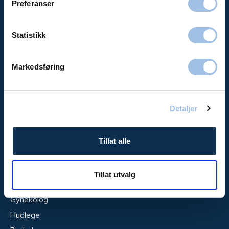
Preferanser
Legevakt
Helsesjekken
Statistikk
Hudkreftsenter
Volvat Kosmetiske
Markedsføring
Fertilitetsklinikk
Stoffskiftesenter
Overvektsklinikken
Detaljer
BMI-kalkulator
Spiseforstyrrelser
Tillat alle
Bestill time
Tillat utvalg
Endokrinolog
Gynekolog
Hudlege