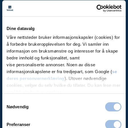
Volvat
Priser
Bli medlem
Dine datavalg
Avbestille / se time
Våre nettsteder bruker informasjonskapsler (cookies) for
Aktuelt (artikler)
å forbedre brukeropplevelsen for deg. Vi samler inn
Bedrift
informasjon om bruksmønstre og interesser for å skape
Forsikring
bedre innhold og funksjonalitet, samt
Offentlige avtaler
vise personaliserte annonser. Noen av disse
informasjonskapslene er fra tredjepart, som Google (
se
Jobb i Volvat
deres personvernerklæring
). Utover nødvendige
About us (in English)
cookies, velger du selv hvilke du tillater. Du kan lese mer
Bestillingsvilkår
om Volvats bruk av cookies i
vår personvernerklæring
.
Personvernerklæring
Samtykkevalg
Nødvendig
Alt under ett tak:
Preferanser
Legevakt