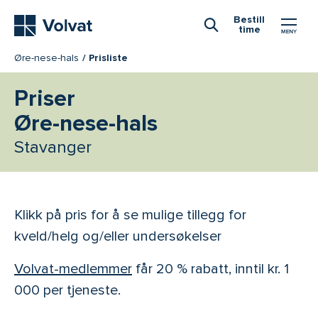
Hovedmeny
Bestill
time
Åpne Søk
Øre-nese-hals
Prisliste
Priser
Øre-nese-hals
Stavanger
Klikk på pris for å se mulige tillegg for
kveld/helg og/eller undersøkelser
Volvat-medlemmer
får 20 % rabatt, inntil kr. 1
000 per tjeneste.