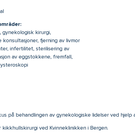
al
områder:
 gynekologisk kirurgi,
konsultasjoner, fjerning av livmor
, infertilitet, sterilisering av
asjon av eggstokkene, fremfall,
hysteroskopi
kus på behandlingen av gynekologiske lidelser ved hjelp av
kikkhullskirurgi ved Kvinneklinikken i Bergen.