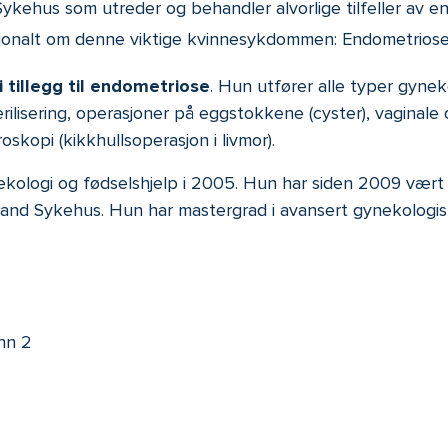
ehus som utreder og behandler alvorlige tilfeller av e
sjonalt om denne viktige kvinnesykdommen: Endometriose
i tillegg til endometriose
. Hun utfører alle typer gyneko
rilisering, operasjoner på eggstokkene (cyster), vaginale
skopi (kikkhullsoperasjon i livmor).
nekologi og fødselshjelp i 2005. Hun har siden 2009 vært
and Sykehus. Hun har mastergrad i avansert gynekologisk 
inn 2