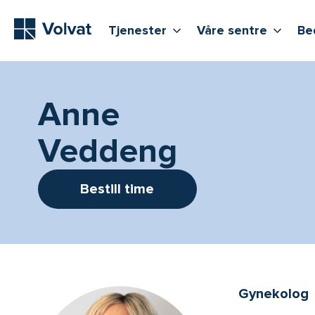
Hovedmeny
Vis flere undernivåer
Vis f
T
Tjenester
Våre sentre
Be
Anne
Veddeng
Bestill time
Gynekolog