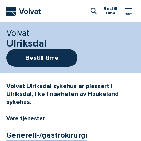
Hovedmeny
Bestill
time
Åpne Søk
Volvat
Ulriksdal
Bestill time
Volvat Ulriksdal sykehus er plassert i
Ulriksdal, like i nærheten av Haukeland
sykehus.
Våre tjenester
Generell-/gastrokirurgi