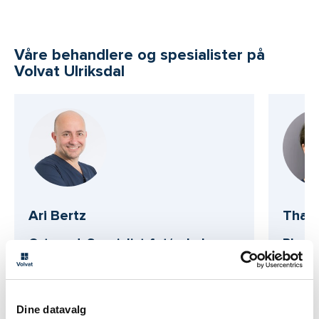
Våre behandlere og spesialister på
Volvat Ulriksdal
Ari Bertz
Thale
Ortoped: Spesialist fot/ankel og
Plasti
legg
Volvat
Volvat Ulriksdal
Dine datavalg