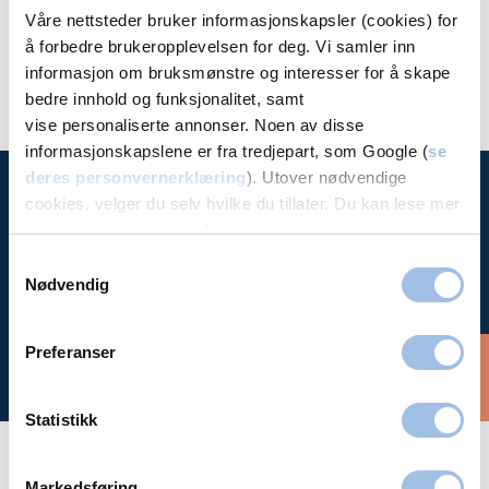
Våre nettsteder bruker informasjonskapsler (cookies) for
Se alle behandlere
å forbedre brukeropplevelsen for deg. Vi samler inn
informasjon om bruksmønstre og interesser for å skape
bedre innhold og funksjonalitet, samt
vise personaliserte annonser. Noen av disse
informasjonskapslene er fra tredjepart, som Google (
se
deres personvernerklæring
). Utover nødvendige
cookies, velger du selv hvilke du tillater. Du kan lese mer
om Volvats bruk av cookies i
vår personvernerklæring
.
Time hos
Samtykkevalg
oss
Nødvendig
Preferanser
Bestill time
Statistikk
Markedsføring