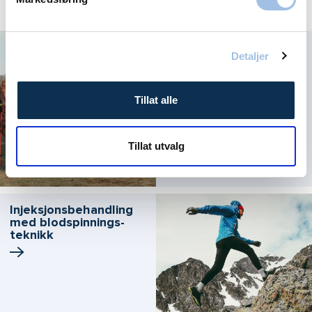
Aktuelt
Ofte stilte spørsmål
Detaljer
om åreknuter
Tillat alle
Tillat utvalg
Injeksjons­behandling
med blodspinnings­
teknikk