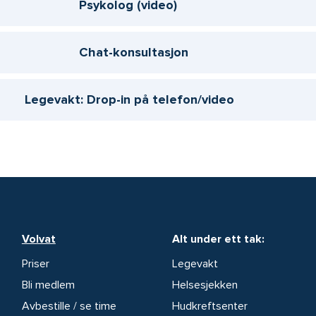
Psykolog (video)
Chat-konsultasjon
Legevakt: Drop-in på telefon/video
Volvat
Alt under ett tak:
Priser
Legevakt
Bli medlem
Helsesjekken
Avbestille / se time
Hudkreftsenter