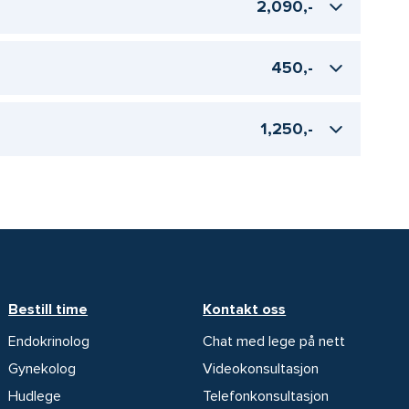
2,090,-
450,-
1,250,-
Bestill time
Kontakt oss
Endokrinolog
Chat med lege på nett
Gynekolog
Videokonsultasjon
Hudlege
Telefonkonsultasjon