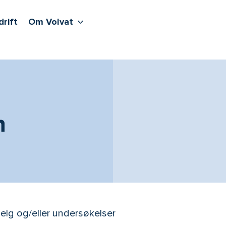
lere undernivåer
jenester
Våre sentre
Vis flere undernivåer
Om Volvat
drift
Om Volvat
n
/helg og/eller undersøkelser