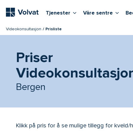
Hovedmeny
Vis flere undernivåer
Vis f
T
Tjenester
Våre sentre
Be
Videokonsultasjon
Prisliste
Priser
Videokonsultasjo
Bergen
Klikk på pris for å se mulige tillegg for kveld