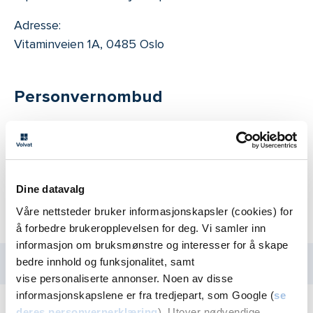
Adresse:
Vitaminveien 1A, 0485 Oslo
Personvernombud
Kontakt vår personvernombud
, Randi Myklebust,
for spørsmål om:
Behandling av dine personopplysninger
Dine datavalg
Innsyn
Våre nettsteder bruker informasjonskapsler (cookies) for
Personvern i Volvat
å forbedre brukeropplevelsen for deg. Vi samler inn
informasjon om bruksmønstre og interesser for å skape
bedre innhold og funksjonalitet, samt
Kontakt personvernombud
vise personaliserte annonser. Noen av disse
informasjonskapslene er fra tredjepart, som Google (
se
deres personvernerklæring
). Utover nødvendige