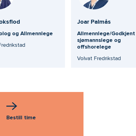
oksflod
Joar Palmås
log og Allmennlege
Allmennlege/Godkjent
sjømannslege og
Fredrikstad
offshorelege
Volvat Fredrikstad
Bestill time