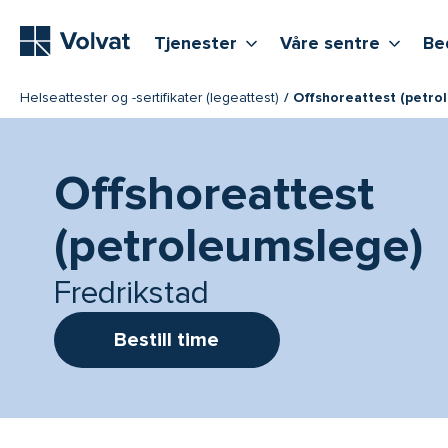
Hovedmeny
Vis flere undernivåer
Vis f
T
Tjenester
Våre sentre
Be
Helseattester og -sertifikater (legeattest)
Offshoreattest (petro
Offshoreattest
(petroleumslege)
Fredrikstad
Bestill time