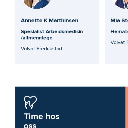
Annette K Marthinsen
Mia St
Spesialist Arbeidsmedisin
Hemato
/allmennlege
Volvat 
Volvat Fredrikstad
Time hos
oss