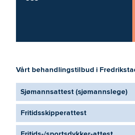
Vårt behandlingstilbud i Fredriksta
Sjømannsattest (sjømannslege)
Fritidsskipperattest
Fritids-/sportsdykker-attest