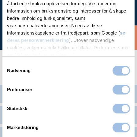
Time hos
å forbedre brukeropplevelsen for deg. Vi samler inn
oss
informasjon om bruksmønstre og interesser for å skape
bedre innhold og funksjonalitet, samt
vise personaliserte annonser. Noen av disse
informasjonskapslene er fra tredjepart, som Google (
se
Bestill time
deres personvernerklæring
). Utover nødvendige
cookies, velger du selv hvilke du tillater. Du kan lese mer
om Volvats bruk av cookies i
vår personvernerklæring
.
Samtykkevalg
Helseattester og -sertifikater (legeattest) vi
Nødvendig
tilbyr
Preferanser
Offshoreattest (petroleumslege)
Statistikk
OGUK (British offshore, petroleumslege)
Markedsføring
Sjømannsattest (sjømannslege)