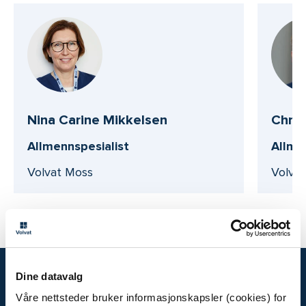
Nina Carine Mikkelsen
Chris
Allmennspesialist
Allme
Volvat Moss
Volva
Dine datavalg
Våre nettsteder bruker informasjonskapsler (cookies) for