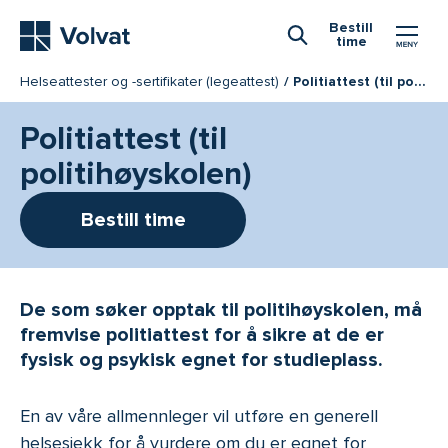
Hovedmeny
Bestill
time
Åpne Søk
Helseattester og -sertifikater (legeattest)
Politiattest (til politihøyskolen)
Politiattest (til
politihøyskolen)
Bestill time
De som søker opptak til politihøyskolen, må
fremvise politiattest for å sikre at de er
fysisk og psykisk egnet for studieplass.
En av våre allmennleger vil utføre en generell
helsesjekk for å vurdere om du er egnet for