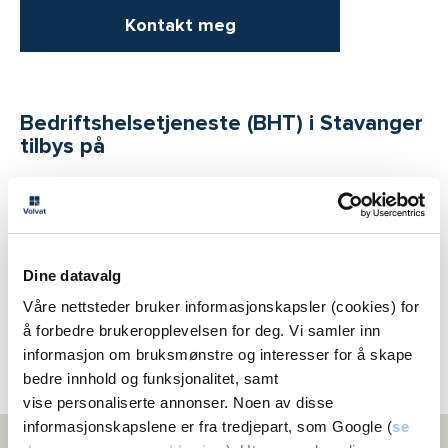
Kontakt meg
Bedriftshelsetjeneste (BHT) i Stavanger
tilbys på
Volvat
Stavanger
Dine datavalg
Trim Towers
Larsamyrå 18, 4313 Sandnes
Våre nettsteder bruker informasjonskapsler (cookies) for
å forbedre brukeropplevelsen for deg. Vi samler inn
52 69 69 69
informasjon om bruksmønstre og interesser for å skape
Melding
bedre innhold og funksjonalitet, samt
vise personaliserte annonser. Noen av disse
informasjonskapslene er fra tredjepart, som Google (
se