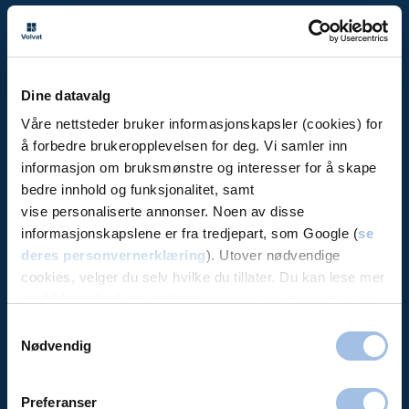
Volvat
Priser
Bli medlem
Dine datavalg
Avbestille / se time
Våre nettsteder bruker informasjonskapsler (cookies) for
Aktuelt (artikler)
å forbedre brukeropplevelsen for deg. Vi samler inn
Bedrift
informasjon om bruksmønstre og interesser for å skape
Forsikring
bedre innhold og funksjonalitet, samt
vise personaliserte annonser. Noen av disse
Offentlige avtaler
informasjonskapslene er fra tredjepart, som Google (
se
Jobb i Volvat
deres personvernerklæring
). Utover nødvendige
About us (in English)
cookies, velger du selv hvilke du tillater. Du kan lese mer
Bestillingsvilkår
om Volvats bruk av cookies i
vår personvernerklæring
.
Personvernerklæring
Samtykkevalg
Nødvendig
Alt under ett tak:
Preferanser
Legevakt