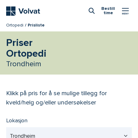
Hovedmeny
Bestill
time
Åpne Søk
Ortopedi
Prisliste
Priser
Ortopedi
Trondheim
Klikk på pris for å se mulige tillegg for
kveld/helg og/eller undersøkelser
Lokasjon
Trondheim