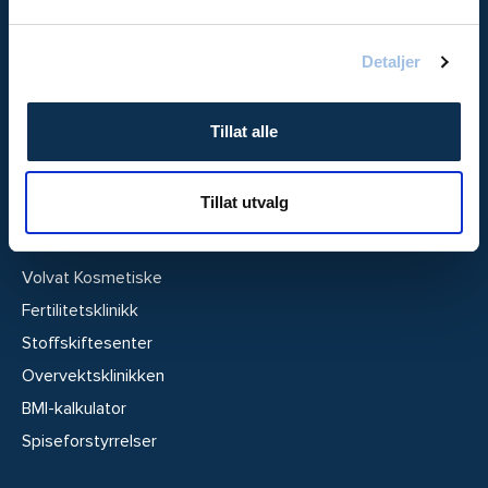
About us (in English)
Bestillingsvilkår
Detaljer
Personvernerklæring
Tillat alle
Alt under ett tak:
Legevakt
Tillat utvalg
Helsesjekken
Hudkreftsenter
Volvat Kosmetiske
Fertilitetsklinikk
Stoffskiftesenter
Overvektsklinikken
BMI-kalkulator
Spiseforstyrrelser