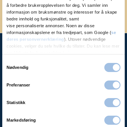
landets største private sykehus. Du kan være
å forbedre brukeropplevelsen for deg. Vi samler inn
trygg på at vi er her når du trenger oss.
informasjon om bruksmønstre og interesser for å skape
bedre innhold og funksjonalitet, samt
vise personaliserte annonser. Noen av disse
informasjonskapslene er fra tredjepart, som Google (
se
deres personvernerklæring
). Utover nødvendige
cookies, velger du selv hvilke du tillater. Du kan lese mer
Volvat
om Volvats bruk av cookies i
vår personvernerklæring
.
Samtykkevalg
Priser
Nødvendig
Bli medlem
Avbestille / se time
Preferanser
Aktuelt (artikler)
Bedrift
Statistikk
Forsikring
Offentlige avtaler
Markedsføring
Jobb i Volvat