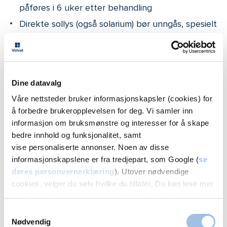
påføres i 6 uker etter behandling
Direkte sollys (også solarium) bør unngås, spesielt
uken etter behandlingen.
Bivirkninger etter rynkebehandling
Dine datavalg
med laser
Våre nettsteder bruker informasjonskapsler (cookies) for
Ved noen behandlinger kan det oppstå en viss
å forbedre brukeropplevelsen for deg. Vi samler inn
hevelse og rødhet i 2-3 dager etter behandlingen.
informasjon om bruksmønstre og interesser for å skape
bedre innhold og funksjonalitet, samt
Dersom man får sår, vil disse forsvinne etter noen
vise personaliserte annonser. Noen av disse
dager. Lege bør da imidlertid kontaktes. Det kan i
informasjonskapslene er fra tredjepart, som Google (
se
sjeldne
tilfelle
r
oppstå arr eller økt pigmentering
deres personvernerklæring
). Utover nødvendige
(brune flekker) som oftest er forbigående.
cookies, velger du selv hvilke du tillater. Du kan lese mer
om Volvats bruk av cookies i
vår personvernerklæring
.
Viktig å vite om laserbehandling av rynker
Samtykkevalg
Nødvendig