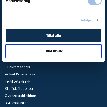
Markedsføring
Offentlige avtaler
Jobb i Volvat
About us (in English)
Detaljer
Bestillingsvilkår
Personvernerklæring
Tillat alle
Alt under ett tak:
Tillat utvalg
Legevakt
Helsesjekken
Hudkreftsenter
Volvat Kosmetiske
Fertilitetsklinikk
Stoffskiftesenter
Overvektsklinikken
BMI-kalkulator