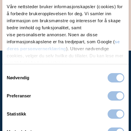
Våre nettsteder bruker informasjonskapsler (cookies) for
Vi har behandlet pasienter i 40 år, og er et av
å forbedre brukeropplevelsen for deg. Vi samler inn
landets største private sykehus. Du kan være
informasjon om bruksmønstre og interesser for å skape
trygg på at vi er her når du trenger oss.
bedre innhold og funksjonalitet, samt
vise personaliserte annonser. Noen av disse
informasjonskapslene er fra tredjepart, som Google (
se
deres personvernerklæring
). Utover nødvendige
cookies, velger du selv hvilke du tillater. Du kan lese mer
om Volvats bruk av cookies i
vår personvernerklæring
.
Volvat
Samtykkevalg
Nødvendig
Priser
Bli medlem
Preferanser
Avbestille / se time
Aktuelt (artikler)
Statistikk
Bedrift
Forsikring