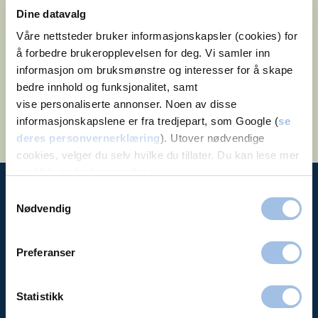
Dine datavalg
Størst i Norge
Våre nettsteder bruker informasjonskapsler (cookies) for
å forbedre brukeropplevelsen for deg. Vi samler inn
Vi har behandlet pasienter i 40 år, og er et av
informasjon om bruksmønstre og interesser for å skape
landets største private sykehus. Du kan være
bedre innhold og funksjonalitet, samt
trygg på at vi er her når du trenger oss.
vise personaliserte annonser. Noen av disse
informasjonskapslene er fra tredjepart, som Google (
se
deres personvernerklæring
). Utover nødvendige
cookies, velger du selv hvilke du tillater. Du kan lese mer
om Volvats bruk av cookies i
vår personvernerklæring
.
Samtykkevalg
Nødvendig
Volvat
Priser
Preferanser
Bli medlem
Avbestille / se time
Statistikk
Aktuelt (artikler)