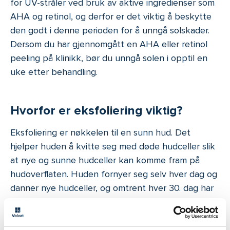
for UV-stråler ved bruk av aktive ingredienser som
AHA og retinol, og derfor er det viktig å beskytte
den godt i denne perioden for å unngå solskader.
Dersom du har gjennomgått en AHA eller retinol
peeling på klinikk, bør du unngå solen i opptil en
uke etter behandling.
Hvorfor er eksfoliering viktig?
Eksfoliering er nøkkelen til en sunn hud. Det
hjelper huden å kvitte seg med døde hudceller slik
at nye og sunne hudceller kan komme fram på
hudoverflaten. Huden fornyer seg selv hver dag og
danner nye hudceller, og omtrent hver 30. dag har
de gamle hudcellene blitt erstattet med helt nye.
Når cellefornyelsen begynner å avta naturlig med