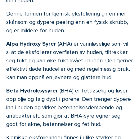
inn i huden.
Denne formen for kjemisk eksfoliering gir en mer
skånsom og dypere peeling enn en fysisk skrubb,
og er mildere for huden.
Alpa Hydroxy Syrer
(AHA) er vannløselige som vil
si at de eksfolierer overflaten av huden, tiltrekker
seg fukt og kan øke fuktnivået i huden. Den fjerner
effektivt døde hudceller og med regelmessig bruk,
kan man oppnå en jevnere og glattere hud.
Beta Hydroksysyrer
(BHA) er fettløselig og løser
opp olje og talg dypt i porene. Den trenger dypere
inn i huden og virker betennelsesdempende og
antibakterielt, som gjør at BHA-syre egner seg
godt for akne, betennelser og fet hud.
Kjemiske eksfolieringer finnes i ulike styrker og