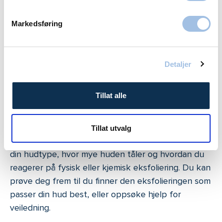
Unngå overeksfoliering
Markedsføring
Selv om eksfoliering har mange fordeler, kan for
mye eksfoliering føre til irritasjon, oversensitiv og
Detaljer
dehydrert hud med svekket barrierefunksjon. Når
den beskyttende hudbarrierefunksjonen blir
svekket, fører det til at selv skånsomme
Tillat alle
hudpleieprodukter kan irritere huden, og gjøre det
vanskeligere for huden å ta opp fuktigheten.
Tillat utvalg
Hvor ofte du bør bruke eksfoliering er avhengig av
din hudtype, hvor mye huden tåler og hvordan du
reagerer på fysisk eller kjemisk eksfoliering. Du kan
prøve deg frem til du finner den eksfolieringen som
passer din hud best, eller oppsøke hjelp for
veiledning.