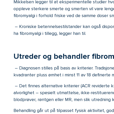
Mikkelsen legger til at eksperimentelle studier hv
oppleve sterkere smerte og smerten vil vare lenge
fibromyalgi i forhold friske ved de samme doser sm
– Kroniske betennelsestilstander kan også dispone
ha fibromyalgi i tillegg, legger han til.
Utreder og behandler fibrom
– Diagnosen stilles på basis av kriterier. Tradisjo
kvadranter pluss ømhet i minst 11 av 18 definerte 
– Det finnes alternative kriterier (ACR reviderte 
alvorlighet – spesielt utmattelse, ikke-restitue
blodprøver, røntgen eller MR, men slik utredning k
Behandling går ut på tilpasset fysisk aktivitet, go