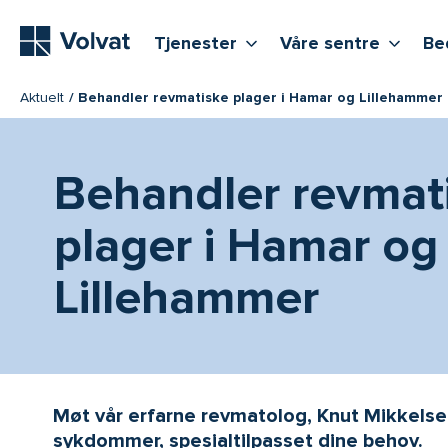
Hovedmeny
Vis flere undernivåer
Vis f
T
Tjenester
Våre sentre
Be
Aktuelt
Behandler revmatiske plager i Hamar og Lillehammer
Behandler revmat
plager i Hamar og
Lillehammer
Møt vår erfarne revmatolog, Knut Mikkels
sykdommer, spesialtilpasset dine behov.