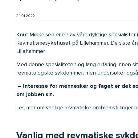
24.01.2022
Knut Mikkelsen er en av våre dyktige spesialister
Revmatismesykehuset på Lillehammer. De siste åren
Lillehammer.
Med denne spesialiteten og lang erfaring innen si
revmatologiske sykdommer, men undersøker også m
– Interesse for mennesker og faget er det som 
om jobben sin.
Les mer om vanlige revmatiske problemstillinger o
Vanlig med revmatiske syk