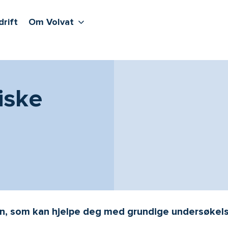
lere undernivåer
jenester
Våre sentre
Vis flere undernivåer
Om Volvat
drift
Om Volvat
iske
en, som kan hjelpe deg med grundige undersøkels