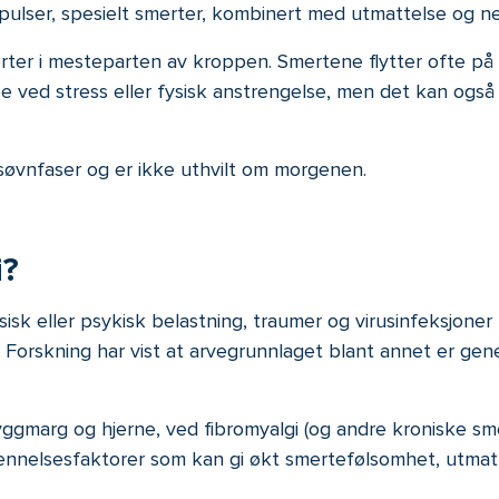
pulser, spesielt smerter, kombinert med utmattelse og ne
rter i mesteparten av kroppen. Smertene flytter ofte på
else ved stress eller fysisk anstrengelse, men det kan o
 søvnfaser og er ikke uthvilt om morgenen.
i?
sk eller psykisk belastning, traumer og virusinfeksjoner 
 Forskning har vist at arvegrunnlaget blant annet er gene
 ryggmarg og hjerne, ved fibromyalgi (og andre kroniske sm
etennelsesfaktorer som kan gi økt smertefølsomhet, utmat