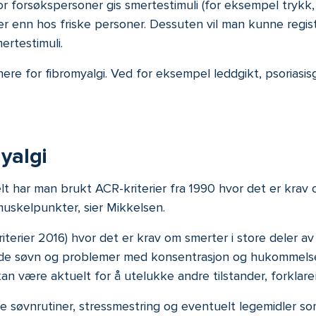
or forsøkspersoner gis smertestimuli (for eksempel trykk, 
r enn hos friske personer. Dessuten vil man kunne regist
ertestimuli.
re for fibromyalgi. Ved for eksempel leddgikt, psoriasisg
yalgi
nelt har man brukt ACR-kriterier fra 1990 hvor det er krav
muskelpunkter, sier Mikkelsen.
kriterier 2016) hvor det er krav om smerter i store deler 
rende søvn og problemer med konsentrasjon og hukommels
an være aktuelt for å utelukke andre tilstander, forklare
de søvnrutiner, stressmestring og eventuelt legemidler som