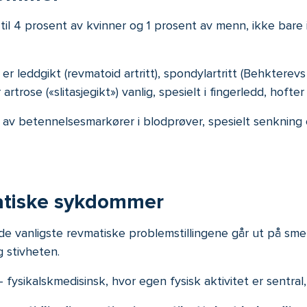
l 4 prosent av kvinner og 1 prosent av menn, ikke bare i 
leddgikt (revmatoid artritt), spondylartritt (Behkterevs
trose («slitasjegikt») vanlig, spesielt i fingerledd, hofter
 av betennelsesmarkører i blodprøver, spesielt senkni
atiske sykdommer
e vanligste revmatiske problemstillingene går ut på smer
 stivheten.
 - fysikalskmedisinsk, hvor egen fysisk aktivitet er sentr