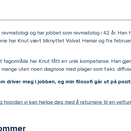
 i revmatologi og har jobbet som revmatolog i 42 år. Han
e har Knut vært tilknyttet Volvat Hamar og fra februar 
tt fagområde har Knut fått en unik kompetanse. Han gjør
ange uten noen diagnose med plager som f.eks. diffuse 
driver meg i jobben, og min filosofi går ut på posit
g hvordan vi kan hjelpe deg med å returnere til en velf
dommer