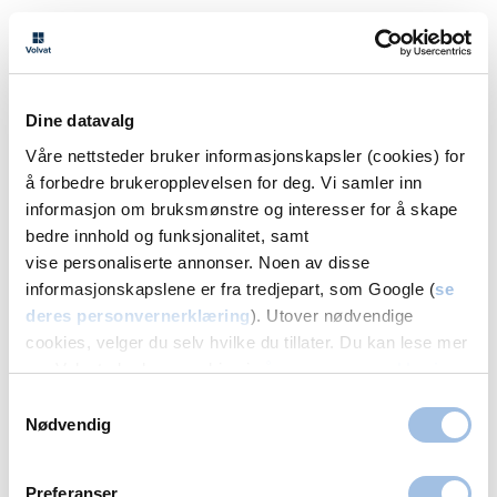
Andre årsaker til tinnitus
Symptomer på tinnitus kan oppstå etter en
COVID-19 infeksjon, men det betyr ikke
Dine datavalg
nødvendigvis at infeksjonen er årsaken til plagene.
Våre nettsteder bruker informasjonskapsler (cookies) for
å forbedre brukeropplevelsen for deg. Vi samler inn
Tinnitus kan skyldes:
informasjon om bruksmønstre og interesser for å skape
Aldersbetinget hørseltap
bedre innhold og funksjonalitet, samt
vise personaliserte annonser. Noen av disse
Ørevoks
informasjonskapslene er fra tredjepart, som Google (
se
Autoimmune sykdommer
deres personvernerklæring
). Utover nødvendige
Bivirkning av medisiner
cookies, velger du selv hvilke du tillater. Du kan lese mer
om Volvats bruk av cookies i
vår personvernerklæring
.
Sirkulasjonsproblemer som hjertesykdom eller
diabetes
Samtykkevalg
Nødvendig
For å behandle tinnitus effektivt er det avgjørende
å kjenne til årsaken.
Preferanser