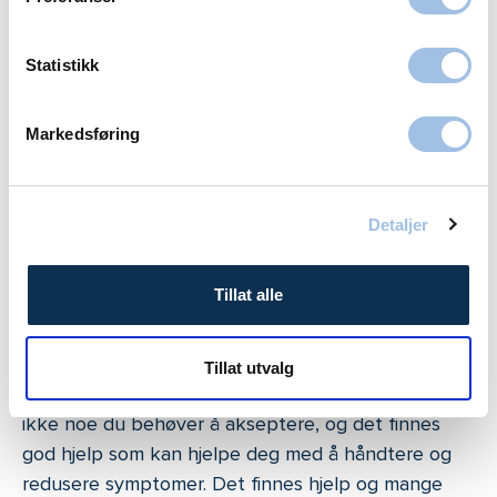
Når bør du søke hjelp for tinnitus?
Statistikk
Oppsøk lege ved plutselige endringer i hørselen.
Markedsføring
Dette bør vurderes raskt av øre-nese-hals lege for
å unngå varige problemer med hørselen.
– Ved plutselig hørseltap eller plagsom ringing er
Detaljer
rask behandling avgjørende, og mest effektiv innen
tre dager etter symptomstart
, forklarer dr.
Tillat alle
Karpowicz,
Ved gradvis eller langvarig tinnitus eller hørselstap,
Tillat utvalg
er det lurt å starte med en hørselstest. Tinnitus er
ikke noe du behøver å akseptere, og det finnes
god hjelp som kan hjelpe deg med å håndtere og
redusere symptomer. Det finnes hjelp og mange