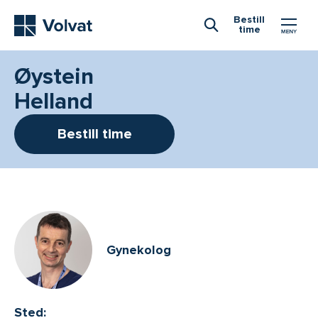
Hovedmeny
Bestill
time
Åpne Søk
Øystein
Helland
Bestill time
Gynekolog
Sted: