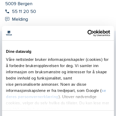
5009 Bergen
55 11 20 50
Melding
Bestill time hos Øystein
Dine datavalg
Gynekologi
Våre nettsteder bruker informasjonskapsler (cookies) for
Gynekologisk undersøkelse
å forbedre brukeropplevelsen for deg. Vi samler inn
informasjon om bruksmønstre og interesser for å skape
Overgangsalder
bedre innhold og funksjonalitet, samt
Underlivskreft
vise personaliserte annonser. Noen av disse
Endometriose
informasjonskapslene er fra tredjepart, som Google (
se
deres personvernerklæring
). Utover nødvendige
PMDD
cookies, velger du selv hvilke du tillater. Du kan lese mer
Svangerskapskontroll
om Volvats bruk av cookies i
vår personvernerklæring
.
6-ukers kontroll etter fødsel