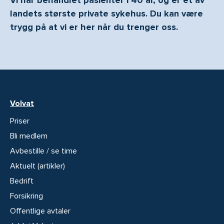
Vi har behandlet pasienter i 40 år, og er et av
landets største private sykehus. Du kan være
trygg på at vi er her når du trenger oss.
Volvat
Priser
Bli medlem
Avbestille / se time
Aktuelt (artikler)
Bedrift
Forsikring
Offentlige avtaler