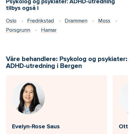
Psykolog og psykiater: ADHD-utredning
tilbys også i
Oslo
Fredrikstad
Drammen
Moss
Porsgrunn
Hamar
Våre behandlere: Psykolog og psykiater:
ADHD-utredning i Bergen
Evelyn-Rose Saus
Ottar