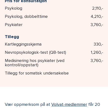
Pris for konsultasjon
Psykolog
2,110,-
Psykolog, dobbelttime
4,210,-
Psykiater
3,760,-
Tillegg
Kartleggingsskjema
330,-
Nevropsykologisk-test (QB-test)
1,260,-
Medisinering hos psykiater (ved
3,760,-
kontroll/oppstart)
Tillegg for somatisk undersøkelse
Vær oppmerksom på at
Volvat-medlemmer
får 20