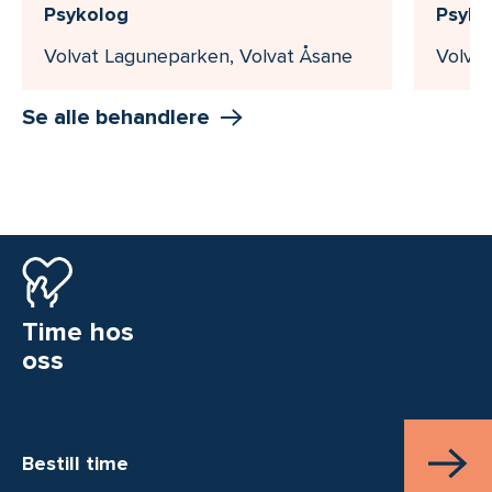
Psykolog
Psyko
Volvat Laguneparken, Volvat Åsane
Volva
Se alle behandlere
Time hos
oss
Bestill time