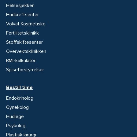
Helsesjekken
Hudkreftsenter
Volvat Kosmetiske
Fertilitetsklinikk
Stoffskiftesenter
Overvektsklinikken
BMI-kalkulator
Spiseforstyrrelser
Bestill time
Endokrinolog
Gynekolog
Hudlege
Psykolog
Plastisk kirurgi