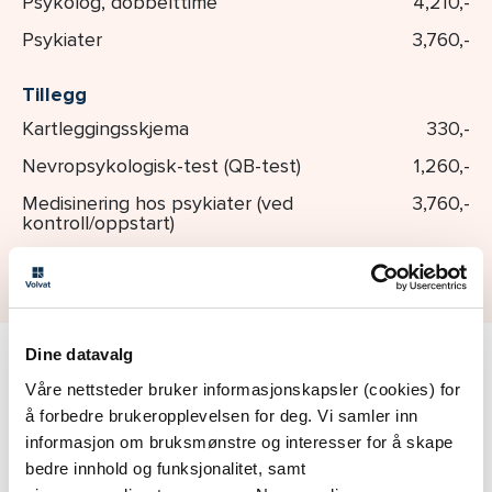
Psykolog, dobbelttime
4,210,-
Psykiater
3,760,-
Tillegg
Kartleggingsskjema
330,-
Nevropsykologisk-test (QB-test)
1,260,-
Medisinering hos psykiater (ved
3,760,-
kontroll/oppstart)
Tillegg for somatisk undersøkelse
Dine datavalg
Våre nettsteder bruker informasjonskapsler (cookies) for
Vær oppmerksom på at
Volvat-medlemmer
får 20
å forbedre brukeropplevelsen for deg. Vi samler inn
% rabatt, inntil kr. 1 000,- per tjeneste.
informasjon om bruksmønstre og interesser for å skape
bedre innhold og funksjonalitet, samt