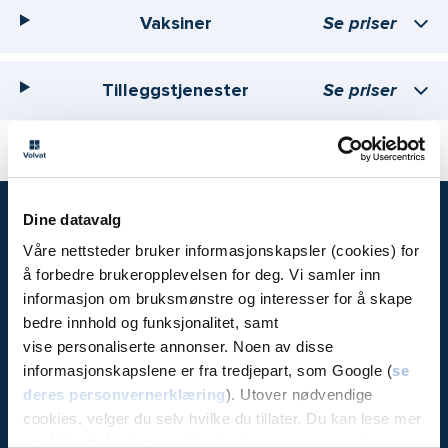
Vaksiner
Se priser
Tilleggstjenester
Se priser
Dine datavalg
Volvat
Våre nettsteder bruker informasjonskapsler (cookies) for
å forbedre brukeropplevelsen for deg. Vi samler inn
Priser
informasjon om bruksmønstre og interesser for å skape
Bli medlem
bedre innhold og funksjonalitet, samt
Avbestille / se time
vise personaliserte annonser. Noen av disse
informasjonskapslene er fra tredjepart, som Google (
se
Aktuelt (artikler)
deres personvernerklæring
). Utover nødvendige
Bedrift
cookies, velger du selv hvilke du tillater. Du kan lese mer
Forsikring
om Volvats bruk av cookies i
vår personvernerklæring
.