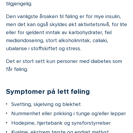
tilgjengelig.
Den vanligste årsaken til føling er for mye insulin,
men det kan også skyldes økt aktivitetsnivå, for lite
eller for sjeldent inntak av karbohydrater, feil
medisindosering, stort alkoholinntak, cøliaki,
ubalanse i stoffskiftet og stress.
Det er stort sett kun personer med diabetes som
får føling.
Symptomer på lett føling
Svetting, skjelving og blekhet
Nummenhet eller prikking i tunge og/eller lepper
Hodepine, hjertebank og synsforstyrrelser
Kvalme, ekstrem tørste og endret matlyst