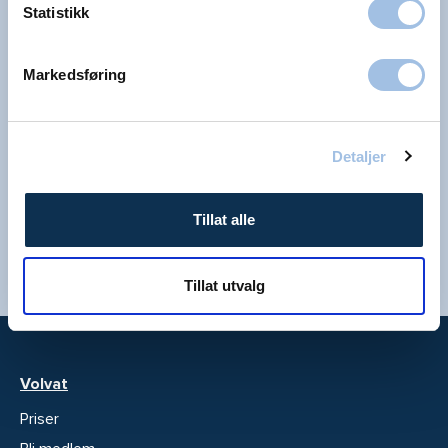
siste.
Statistikk
Markedsføring
Størst i Norge
Detaljer
Vi har behandlet pasienter i 40 år, og er et av
landets største private sykehus. Du kan være
Tillat alle
trygg på at vi er her når du trenger oss.
Tillat utvalg
Volvat
Priser