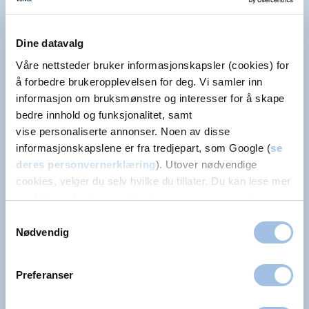
Dine datavalg
Våre nettsteder bruker informasjonskapsler (cookies) for
For alle du er glad i
å forbedre brukeropplevelsen for deg. Vi samler inn
Vi er her for hver enkelt kunde og pasient – i
informasjon om bruksmønstre og interesser for å skape
de store øyeblikkene og i de vanskelige. Fysisk
bedre innhold og funksjonalitet, samt
vise personaliserte annonser. Noen av disse
og digitalt.
informasjonskapslene er fra tredjepart, som Google (
se
deres personvernerklæring
). Utover nødvendige
cookies, velger du selv hvilke du tillater. Du kan lese mer
om Volvats bruk av cookies i
vår personvernerklæring
.
Samtykkevalg
En halv million pasienter
Nødvendig
Hvert år. Vi har kunnskapen, kapasiteten og
bredden som skal til for å være nær i alle
Preferanser
livets faser – fra det første steget til det