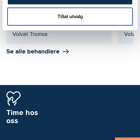
Maren Aase
Elin 
Tillat utvalg
Klinisk ernæringsfysiolog
Hudsp
Volvat Tromsø
Volva
Se alle behandlere
Time hos
oss