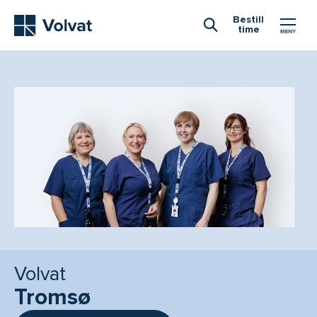
Hovedmeny
Bestill
time
Åpne Søk
Volvat
Tromsø