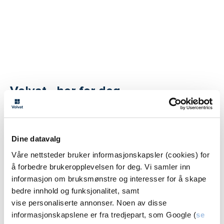
Volvat - her for deg
Dine datavalg
Våre nettsteder bruker informasjonskapsler (cookies) for
å forbedre brukeropplevelsen for deg. Vi samler inn
For å se YouTube-video må du samtykke
informasjon om bruksmønstre og interesser for å skape
bedre innhold og funksjonalitet, samt
til
Google sin personverneklæring
.
vise personaliserte annonser. Noen av disse
informasjonskapslene er fra tredjepart, som Google (
se
Samtykk til YouTube