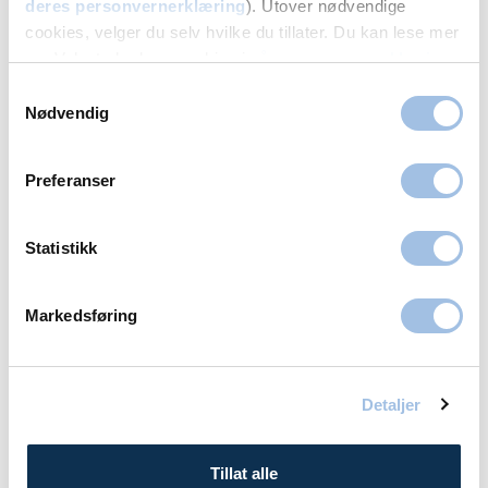
deres personvernerklæring
). Utover nødvendige
cookies, velger du selv hvilke du tillater. Du kan lese mer
om Volvats bruk av cookies i
vår personvernerklæring
.
Samtykkevalg
Nødvendig
Les mer om Volvat-gruppen
Preferanser
Statistikk
Våre behandlere og spesialister på
Volvat Tromsø
Markedsføring
Detaljer
Tillat alle