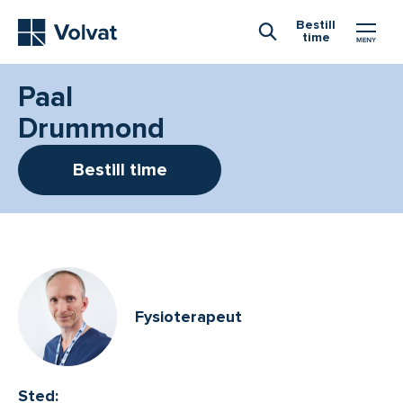
Hovedmeny
Bestill
time
Åpne Søk
Paal
Drummond
Bestill time
Fysioterapeut
Sted: