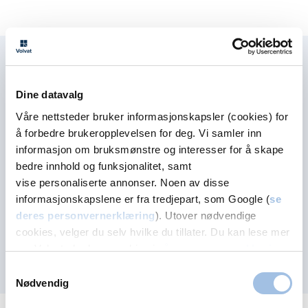
Bestill time hos Paal
Fysioterapi
Dine datavalg
Våre nettsteder bruker informasjonskapsler (cookies) for
Fysioterapeut
å forbedre brukeropplevelsen for deg. Vi samler inn
Løpsanalyse
informasjon om bruksmønstre og interesser for å skape
bedre innhold og funksjonalitet, samt
Fotundersøkelse med evt. såletilpasning
vise personaliserte annonser. Noen av disse
informasjonskapslene er fra tredjepart, som Google (
se
Helseattester og -sertifikater
deres personvernerklæring
). Utover nødvendige
(legeattest)
cookies, velger du selv hvilke du tillater. Du kan lese mer
om Volvats bruk av cookies i
vår personvernerklæring
.
Chester Step Test
Samtykkevalg
Nødvendig