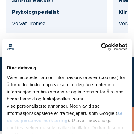
Anette Bakken
Mare
Psykologspesialist
Klinis
Volvat Tromsø
Volva
Dine datavalg
Våre nettsteder bruker informasjonskapsler (cookies) for
Time hos
å forbedre brukeropplevelsen for deg. Vi samler inn
oss
informasjon om bruksmønstre og interesser for å skape
bedre innhold og funksjonalitet, samt
vise personaliserte annonser. Noen av disse
informasjonskapslene er fra tredjepart, som Google (
se
Bestill time
deres personvernerklæring
). Utover nødvendige
cookies, velger du selv hvilke du tillater. Du kan lese mer