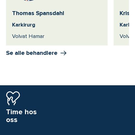
Thomas Spansdahl
Krist
Karkirurg
Karkir
Volvat Hamar
Volvat
Se alle behandlere
Time hos
oss