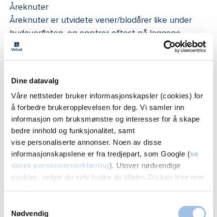
Åreknuter
Åreknuter er utvidete vener/blodårer like under
hudoverflaten, og opptrer oftest på leggene.
Opplever du åreknutene som kosmetisk
skjemmende eller at de gir deg plager, finnes det
behandling som kan hjelpe.
Dine datavalg
Les mer
Våre nettsteder bruker informasjonskapsler (cookies) for
å forbedre brukeropplevelsen for deg. Vi samler inn
informasjon om bruksmønstre og interesser for å skape
bedre innhold og funksjonalitet, samt
Åreknuter (karkirurgi) tilbys følgende steder
vise personaliserte annonser. Noen av disse
informasjonskapslene er fra tredjepart, som Google (
se
Oslo
deres personvernerklæring
). Utover nødvendige
cookies, velger du selv hvilke du tillater. Du kan lese mer
Volvat Storo
om Volvats bruk av cookies i
vår personvernerklæring
.
22 22 78 88
Samtykkevalg
Nødvendig