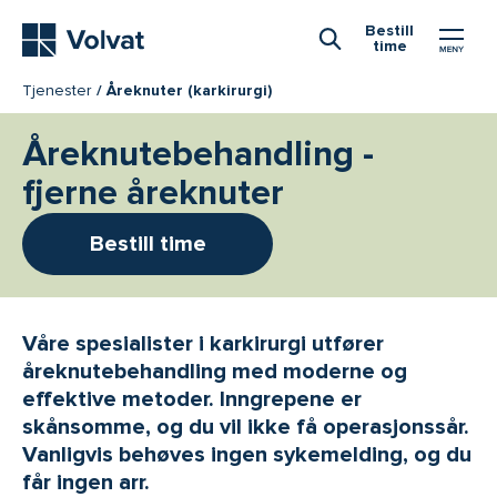
Hovedmeny
Bestill
time
Åpne Søk
Tjenester
Åreknuter (karkirurgi)
Åreknutebehandling -
fjerne åreknuter
Bestill time
Våre spesialister i karkirurgi utfører
åreknutebehandling med moderne og
effektive metoder. Inngrepene er
skånsomme, og du vil ikke få operasjonssår.
Vanligvis behøves ingen sykemelding, og du
får ingen arr.