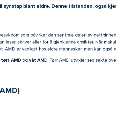
l synstap blant eldre. Denne tilstanden, også kj
esykdom som påvirker den sentrale delen av netthinnen,
n leser, skriver eller for å gjenkjenne ansikter. Når makula
lsynet. AMD er vanligst hos eldre mennesker, men kan også
:
tørr AMD
og
våt AMD
. Tørr AMD utvikler seg sakte ov
(AMD)