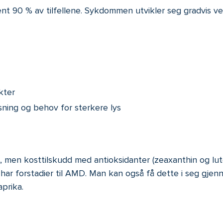
t 90 % av tilfellene. Sykdommen utvikler seg gradvis ved
kter
sning og behov for sterkere lys
 men kosttilskudd med antioksidanter (zeaxanthin og lutei
ar forstadier til AMD. Man kan også få dette i seg gjen
prika.