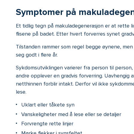
Symptomer på makuladegen
Et tidlig tegn på makuladegenerasjon er at rette l
flisene på badet. Etter hvert forverres synet gradvi
Tilstanden rammer som regel begge øynene, men of
seg godt i flere år.
Sykdomsutviklingen varierer fra person til person, o
andre opplever en gradvis forverring. Uavhengig 
netthinnen forblir intakt. Derfor vil ikke sykdomme
lese.
Uklart eller tåkete syn
Vanskeligheter med å lese eller se detaljer
Forvrengte rette linjer
Mørke flekker i synsfeltet