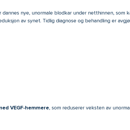
er dannes nye, unormale blodkar under netthinnen, som 
reduksjon av synet. Tidlig diagnose og behandling er avg
r med VEGF-hemmere
, som reduserer veksten av unormal