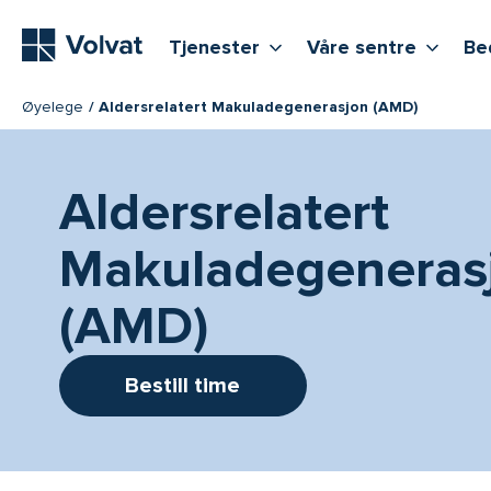
Hovedmeny
Vis flere undernivåer
Vis f
T
Tjenester
Våre sentre
Be
Øyelege
Aldersrelatert Makuladegenerasjon (AMD)
Aldersrelatert
Makuladegeneras
(AMD)
Bestill time