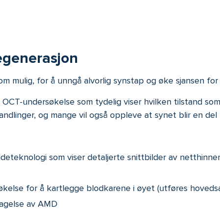
egenerasjon
m mulig, for å unngå alvorlig synstap og øke sjansen for 
CT-undersøkelse som tydelig viser hvilken tilstand som fo
andlinger, og mange vil også oppleve at synet blir en del
ildeteknologi som viser detaljerte snittbilder av netthinne
økelse for å kartlegge blodkarene i øyet (utføres hoveds
pdagelse av AMD