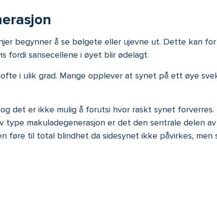
erasjon
injer begynner å se bølgete eller ujevne ut. Dette kan f
s fordi sansecellene i øyet blir ødelagt.
te i ulik grad. Mange opplever at synet på ett øye svek
g det er ikke mulig å forutsi hvor raskt synet forverres. H
av type makuladegenerasjon er det den sentrale delen a
n føre til total blindhet da sidesynet ikke påvirkes, men s