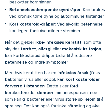
beskytter hornhinnen.
Betennelsesdempende øyedråper
: Kan brukes
ved kronisk tørre øyne og autoimmune tilstander.
Kortikosteroid-dråper
: Ved alvorlig betennelse
kan legen forskrive mildere steroider.
Når det gjelder
ikke-infeksiøs keratitt
, som ofte
skyldes
tørrhet
,
allergi
eller
mekanisk irritasjon
,
kan kortikosteroid-dråper bidra til å redusere
betennelse og lindre symptomer.
Men hvis keratitten har en
infeksiøs årsak
(f.eks.
bakterier, virus eller sopp), kan
kortikosteroider
forverre tilstanden
. Dette skjer fordi
kortikosteroider
demper
immunresponsen, noe
som kan gi bakterier eller virus større spillerom til å
spre seg. Det kan også forsinke sårheling og øke