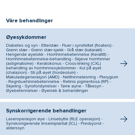
Våre behandlinger
Øyesykdommer
Diabetes og syn - Etterstær - Fluer i synsfeltet (floaters) -
Grønn stær - Grønn stær-sjekk - Grå stær (katarakt) -
Hengende øyelokk - Hornhinnebetennelse (Keratitt) -
Hornhinnebetennelse-behandling - Skjeve hornhinner
(astigmatisme) - Keratokonus - Cross-linking (CXL)
behandling av hornhinnesykdommer - Kul på øyet
(chalazion) - Sti på øyet (hordeolum) -
Makuladegenerasjon (AMD) - Netthinneløsning - Pterygium
- Regnbuehinnebetennelse - Retinis pigmentosa (RP) -
Skjeling - Synsforstyrrelser - Tørre øyne - Tåkesyn -
Øyebetennelser - Øyelokk & behandlinger
Synskorrigerende behandlinger
Laseroperasjon øye - Linsebytte (RLE operasjon) -
Synskorrigerende linseimplantat (ICL) - Presbyond -
alderssyn