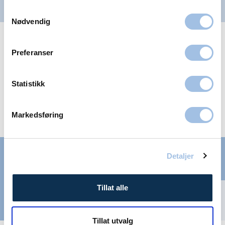
Kontakt Volvat Argus
Samtykkevalg
Nødvendig
Preferanser
Kilder:
Store norske leksikon
(sml.no)
Statistikk
Norsk Helseinformatikk
(nhi.no)
Markedsføring
Hva koster en konsultasjon?
Detaljer
Tillat alle
Se alle
priser
Tillat utvalg