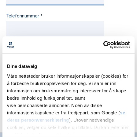
Telefonnummer
Senter
Dine datavalg
Våre nettsteder bruker informasjonskapsler (cookies) for
å forbedre brukeropplevelsen for deg. Vi samler inn
informasjon om bruksmønstre og interesser for å skape
Ring meg
bedre innhold og funksjonalitet, samt
vise personaliserte annonser. Noen av disse
informasjonskapslene er fra tredjepart, som Google (
se
deres personvernerklæring
). Utover nødvendige
For synskorrigerende behandling
cookies, velger du selv hvilke du tillater. Du kan lese mer
om Volvats bruk av cookies i
vår personvernerklæring
.