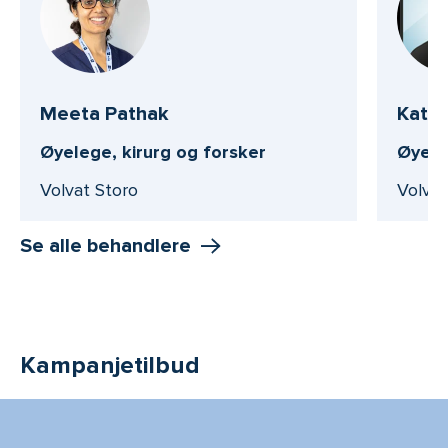
Meeta Pathak
Katha
Øyelege, kirurg og forsker
Øyel
Volvat Storo
Volvat
Se alle behandlere
Kampanjetilbud