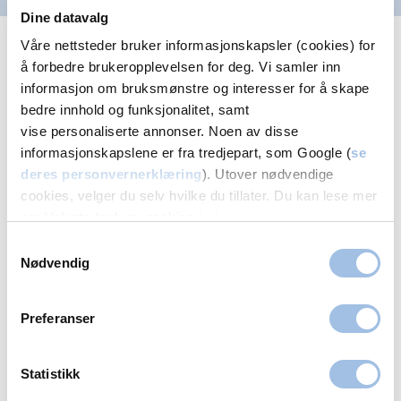
Dine datavalg
Våre nettsteder bruker informasjonskapsler (cookies) for
Eller legg igjen navn og nummer - og la oss
å forbedre brukeropplevelsen for deg. Vi samler inn
ringe deg!
informasjon om bruksmønstre og interesser for å skape
bedre innhold og funksjonalitet, samt
Alle felter med * er obligatoriske
vise personaliserte annonser. Noen av disse
informasjonskapslene er fra tredjepart, som Google (
se
Navn
deres personvernerklæring
). Utover nødvendige
cookies, velger du selv hvilke du tillater. Du kan lese mer
om Volvats bruk av cookies i
vår personvernerklæring
.
Samtykkevalg
Telefonnummer
Nødvendig
Preferanser
Senter
Statistikk