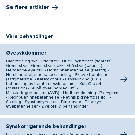
Se flere artikler
Våre behandlinger
Øyesykdommer
Diabetes og syn - Etterstær - Fluer i synsfeltet (floaters) -
Grønn stær - Grønn stær-sjekk - Grå stær (katarakt) -
Hengende øyelokk - Hornhinnebetennelse (Keratitt) -
Hornhinnebetennelse-behandling - Skjeve hornhinner
(astigmatisme) - Keratokonus - Cross-linking (CXL)
behandling av hornhinnesykdommer - Kul på øyet
(chalazion) - Sti på øyet (hordeolum) -
Makuladegenerasjon (AMD) - Netthinneløsning - Pterygium
- Regnbuehinnebetennelse - Retinis pigmentosa (RP) -
Skjeling - Synsforstyrrelser - Tørre øyne - Tåkesyn -
Øyebetennelser - Øyelokk & behandlinger
Synskorrigerende behandlinger
Laseroperasjon øye - Linsebytte (RLE operasjon) -