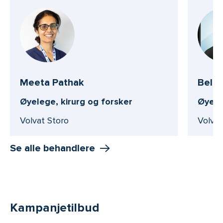
Meeta Pathak
Bela 
Øyelege, kirurg og forsker
Øyel
Volvat Storo
Volva
Se alle behandlere
Kampanjetilbud