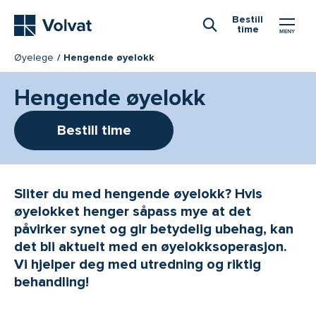
Hovedmeny
Bestill
time
Åpne Søk
Øyelege
Hengende øyelokk
Hengende øyelokk
Bestill time
Sliter du med hengende øyelokk? Hvis
øyelokket henger såpass mye at det
påvirker synet og gir betydelig ubehag, kan
det bli aktuelt med en øyelokksoperasjon.
Vi hjelper deg med utredning og riktig
behandling!