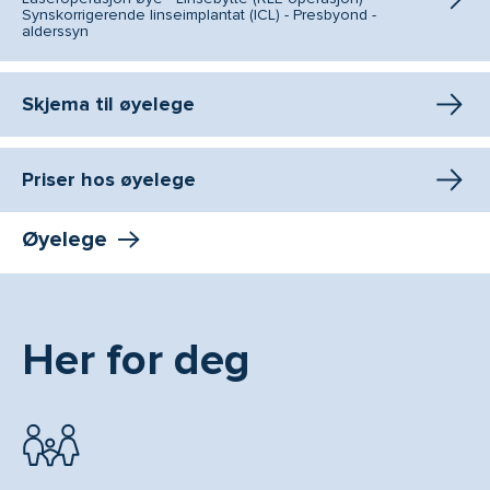
Synskorrigerende linseimplantat (ICL) - Presbyond -
alderssyn
Skjema til øyelege
Priser hos øyelege
Øyelege
Her for deg