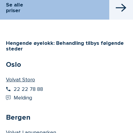
Se alle
priser
Hengende øyelokk: Behandling tilbys følgende
steder
Oslo
Volvat Storo
22 22 78 88
Melding
Bergen
Volvat Laguneparken