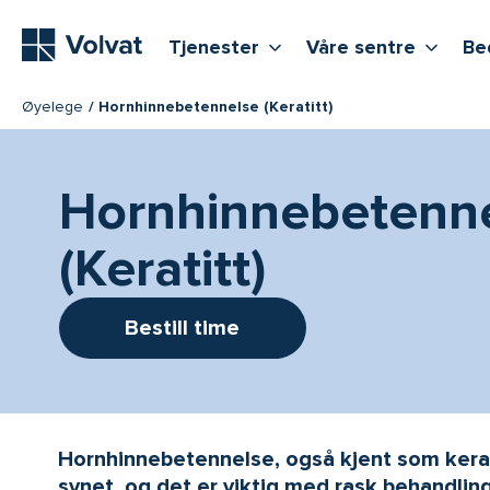
Hovedmeny
Vis flere undernivåer
Vis f
T
Tjenester
Våre sentre
Be
Øyelege
Hornhinnebetennelse (Keratitt)
Hornhinnebetenn
(Keratitt)
Bestill time
Hornhinnebetennelse, også kjent som kerati
synet, og det er viktig med rask behandling