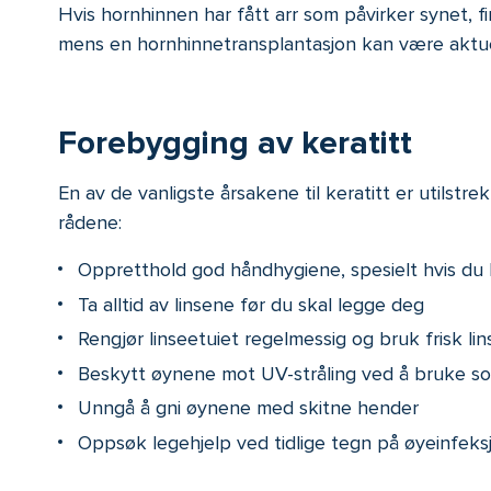
Hvis hornhinnen har fått arr som påvirker synet, fin
mens en hornhinnetransplantasjon kan være aktuel
Forebygging av keratitt
En av de vanligste årsakene til keratitt er utilstre
rådene:
Oppretthold god håndhygiene, spesielt hvis du 
Ta alltid av linsene før du skal legge deg
Rengjør linseetuiet regelmessig og bruk frisk l
Beskytt øynene mot UV-stråling ved å bruke solb
Unngå å gni øynene med skitne hender
Oppsøk legehjelp ved tidlige tegn på øyeinfeksjon