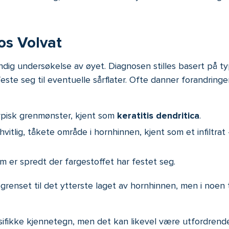
os Volvat
ndig undersøkelse av øyet. Diagnosen stilles basert på typ
 feste seg til eventuelle sårflater. Ofte danner forandring
ypisk grenmønster, kjent som
keratitis dendritica
.
hvitlig, tåkete område i hornhinnen, kjent som et infiltr
m er spredt der fargestoffet har festet seg.
 begrenset til det ytterste laget av hornhinnen, men i noen
fikke kjennetegn, men det kan likevel være utfordrende å