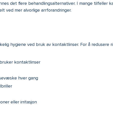
nes det flere behandlingsalternativer. I mange tilfeller k
t ved mer alvorlige arrforandringer.
kkelig hygiene ved bruk av kontaktlinser. For å redusere ri
bruker kontaktlinser
insevæske hver gang
riller
er eller irritasjon