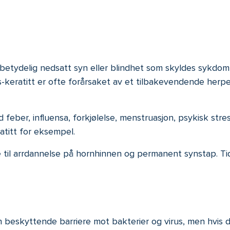
l betydelig nedsatt syn eller blindhet som skyldes sykdo
keratitt er ofte forårsaket av et tilbakevendende herpes 
d feber, influensa, forkjølelse, menstruasjon, psykisk str
atitt for eksempel.
re til arrdannelse på hornhinnen og permanent synstap. Ti
beskyttende barriere mot bakterier og virus, men hvis de