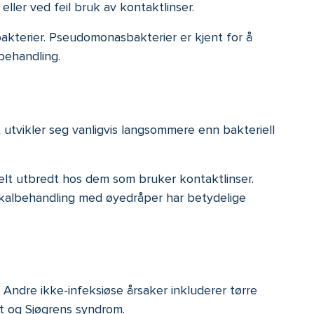
ller ved feil bruk av kontaktlinser.
kterier. Pseudomonasbakterier er kjent for å
 behandling.
t utvikler seg vanligvis langsommere enn bakteriell
ielt utbredt hos dem som bruker kontaktlinser.
lokalbehandling med øyedråper har betydelige
Andre ikke-infeksiøse årsaker inkluderer tørre
t og Sjøgrens syndrom.