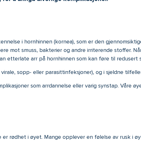
ennelse i hornhinnen (kornea), som er den gjennomsiktige
e mot smuss, bakterier og andre irriterende stoffer. Når 
n etterlate arr på hornhinnen som kan føre til redusert 
irale, sopp- eller parasittinfeksjoner), og i sjeldne tilfell
likasjoner som arrdannelse eller varig synstap. Våre øye
 rødhet i øyet. Mange opplever en følelse av rusk i øye