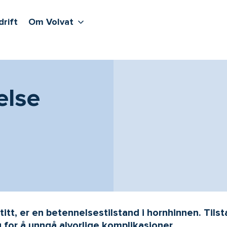
lere undernivåer
jenester
Våre sentre
Vis flere undernivåer
Om Volvat
drift
Om Volvat
else
tt, er en betennelsestilstand i hornhinnen. Tils
 for å unngå alvorlige komplikasjoner.