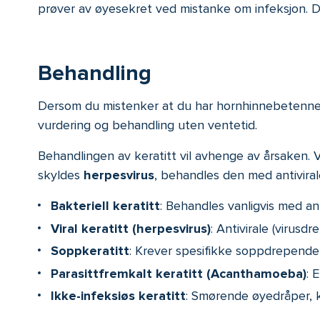
prøver av øyesekret ved mistanke om infeksjon. Dis
Behandling
Dersom du mistenker at du har hornhinnebetennelse,
vurdering og behandling uten ventetid.
Behandlingen av keratitt vil avhenge av årsaken.
skyldes
herpesvirus
, behandles den med antiviral
Bakteriell keratitt
: Behandles vanligvis med ant
Viral keratitt (herpesvirus)
: Antivirale (virus
Soppkeratitt
: Krever spesifikke soppdrepende
Parasittfremkalt keratitt (Acanthamoeba)
: 
Ikke-infeksiøs keratitt
: Smørende øyedråper, 