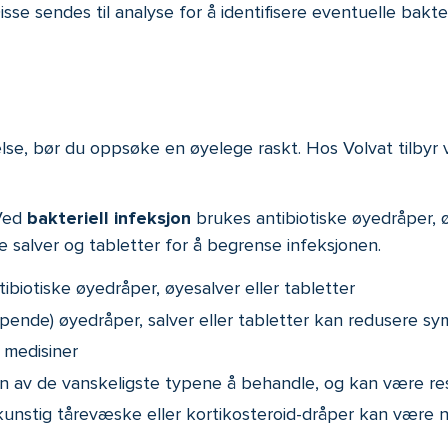
se sendes til analyse for å identifisere eventuelle bakter
 bør du oppsøke en øyelege raskt. Hos Volvat tilbyr vi r
 Ved
bakteriell infeksjon
brukes antibiotiske øyedråper, 
e salver og tabletter for å begrense infeksjonen.
ibiotiske øyedråper, øyesalver eller tabletter
drepende) øyedråper, salver eller tabletter kan redusere
 medisiner
En av de vanskeligste typene å behandle, og kan være re
kunstig tårevæske eller kortikosteroid-dråper kan være