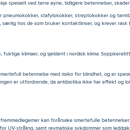
e spesielt ved tørre øyne, tidligere betennelser, skader e
er pneumokokker, stafylokokker, streptokokker og tarmba
r, særlig hos de som bruker kontaktlinser, og krever rask
 fuktige klimaer, og sjeldent i nordisk klima. Soppkeratit
smertefull betennelse med risiko for blindhet, og er spes
ingen er utfordrende, da antibiotika ikke har effekt og 
 fremmedlegemer kan forårsake smertefulle betennelser. 
for UV-stråling, samt revmatiske sykdommer som leddgik