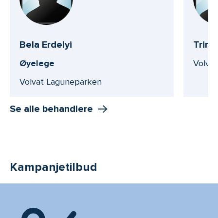
Bela Erdelyi
Trine
Øyelege
Volva
Volvat Laguneparken
Se alle behandlere
Kampanjetilbud