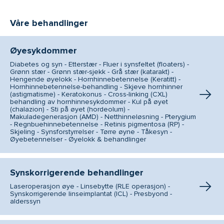
Våre behandlinger
Øyesykdommer
Diabetes og syn - Etterstær - Fluer i synsfeltet (floaters) -
Grønn stær - Grønn stær-sjekk - Grå stær (katarakt) -
Hengende øyelokk - Hornhinnebetennelse (Keratitt) -
Hornhinnebetennelse-behandling - Skjeve hornhinner
(astigmatisme) - Keratokonus - Cross-linking (CXL)
behandling av hornhinnesykdommer - Kul på øyet
(chalazion) - Sti på øyet (hordeolum) -
Makuladegenerasjon (AMD) - Netthinneløsning - Pterygium
- Regnbuehinnebetennelse - Retinis pigmentosa (RP) -
Skjeling - Synsforstyrrelser - Tørre øyne - Tåkesyn -
Øyebetennelser - Øyelokk & behandlinger
Synskorrigerende behandlinger
Laseroperasjon øye - Linsebytte (RLE operasjon) -
Synskorrigerende linseimplantat (ICL) - Presbyond -
alderssyn