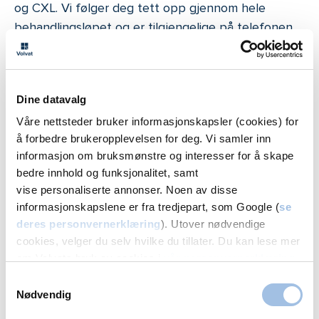
og CXL. Vi følger deg tett opp gjennom hele
behandlingsløpet og er tilgjengelige på telefonen
dersom du trenger oss.
Når bør du oppsøke øyelege?
Dine datavalg
Våre nettsteder bruker informasjonskapsler (cookies) for
Dersom du opplever gradvis forverring av synet,
å forbedre brukeropplevelsen for deg. Vi samler inn
økt lysfølsomhet eller behov for hyppige endringer
informasjon om bruksmønstre og interesser for å skape
i brille- eller kontaktlinseoppskriften, bør du
bedre innhold og funksjonalitet, samt
undersøkes av en øyelege. Tidlig diagnose er viktig
vise personaliserte annonser. Noen av disse
for å kunne bremse utviklingen og bevare synet
informasjonskapslene er fra tredjepart, som Google (
se
deres personvernerklæring
). Utover nødvendige
best mulig.
cookies, velger du selv hvilke du tillater. Du kan lese mer
Hos Volvat kan du raskt få time hos erfarne
om Volvats bruk av cookies i
vår personvernerklæring
.
øyeleger som har tilgang til moderne diagnostiske
Samtykkevalg
hjelpemidler som topografi og pachymetri,
Nødvendig
avgjørende for å stille sikker diagnose og følge