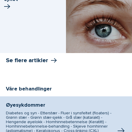
Se flere artikler
Våre behandlinger
Øyesykdommer
Diabetes og syn - Etterstær - Fluer i synsfeltet (floaters) -
Grønn stær - Grønn stær-sjekk - Grå stær (katarakt) -
Hengende øyelokk - Hornhinnebetennelse (Keratitt) -
Hornhinnebetennelse-behandling - Skjeve hornhinner
(astigmatisme) - Keratokonus - Cross-linking (CXL)