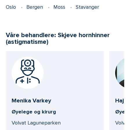
Oslo
Bergen
Moss
Stavanger
Våre behandlere: Skjeve hornhinner
(astigmatisme)
Menika Varkey
Hajar
Øyelege og kirurg
Øyel
Volvat Laguneparken
Volva