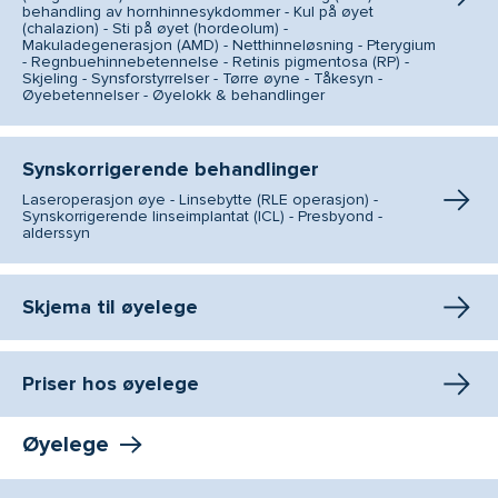
behandling av hornhinnesykdommer - Kul på øyet
(chalazion) - Sti på øyet (hordeolum) -
Makuladegenerasjon (AMD) - Netthinneløsning - Pterygium
- Regnbuehinnebetennelse - Retinis pigmentosa (RP) -
Skjeling - Synsforstyrrelser - Tørre øyne - Tåkesyn -
Øyebetennelser - Øyelokk & behandlinger
Synskorrigerende behandlinger
Laseroperasjon øye - Linsebytte (RLE operasjon) -
Synskorrigerende linseimplantat (ICL) - Presbyond -
alderssyn
Skjema til øyelege
Priser hos øyelege
Øyelege