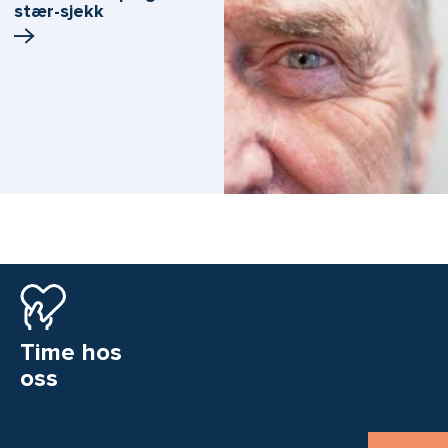
stær-sjekk
Time hos
oss