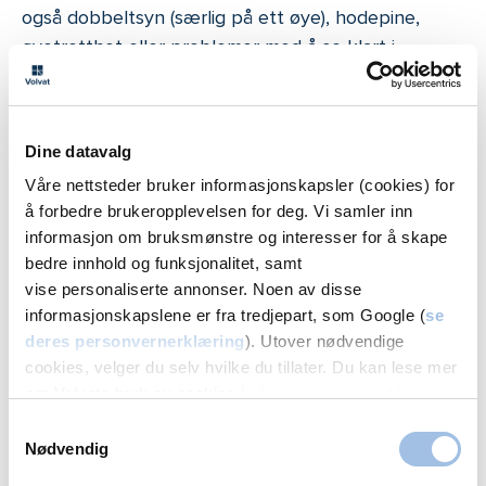
også dobbeltsyn (særlig på ett øye), hodepine,
øyetretthet eller problemer med å se klart i
mørket. Noen beskriver at rette linjer virker skjeve,
eller at bokstaver flyter sammen ved lesing.
Dine datavalg
Hvordan vet jeg om jeg har skjeve
Våre nettsteder bruker informasjonskapsler (cookies) for
hornhinner?
å forbedre brukeropplevelsen for deg. Vi samler inn
informasjon om bruksmønstre og interesser for å skape
Skjeve hornhinner (astigmatisme) gir ofte uklart
bedre innhold og funksjonalitet, samt
eller forvrengt syn. Rette linjer kan se bøyde ut, og
vise personaliserte annonser. Noen av disse
du kan merke at du ofte myser for å fokusere.
informasjonskapslene er fra tredjepart, som Google (
se
Ved mild astigmatisme opplever mange normalt
deres personvernerklæring
). Utover nødvendige
syn, men må også anstrenge seg for å fokusere.
cookies, velger du selv hvilke du tillater. Du kan lese mer
Dette kan føre til øyetretthet, hodepine og
om Volvats bruk av cookies i
vår personvernerklæring
.
vanskeligheter med å konsertere seg – særlig etter
Samtykkevalg
Nødvendig
lengre perioder med lesing eller arbeid foran pc-en.