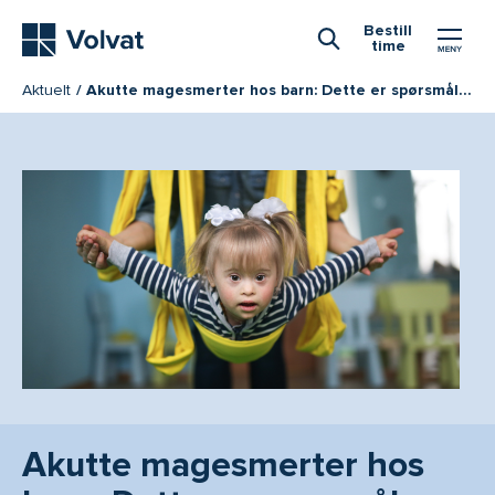
Hovedmeny
Bestill
time
Åpne Søk
Aktuelt
Akutte magesmerter hos barn: Dette er spørsmålene barnelegen stiller
Akutte magesmerter hos