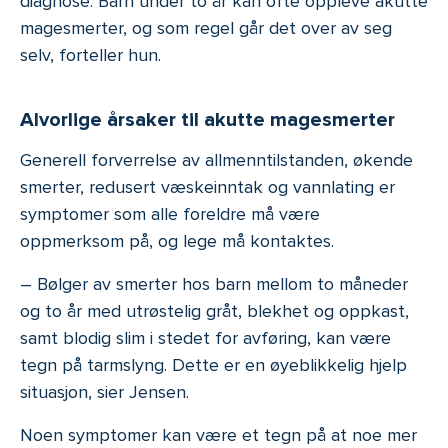
diagnose. Barn under to år kan ofte oppleve akutte
magesmerter, og som regel går det over av seg
selv, forteller hun.
Alvorlige årsaker til akutte magesmerter
Generell forverrelse av allmenntilstanden, økende
smerter, redusert væskeinntak og vannlating er
symptomer som alle foreldre må være
oppmerksom på, og lege må kontaktes.
– Bølger av smerter hos barn mellom to måneder
og to år med utrøstelig gråt, blekhet og oppkast,
samt blodig slim i stedet for avføring, kan være
tegn på tarmslyng. Dette er en øyeblikkelig hjelp
situasjon, sier Jensen.
Noen symptomer kan være et tegn på at noe mer