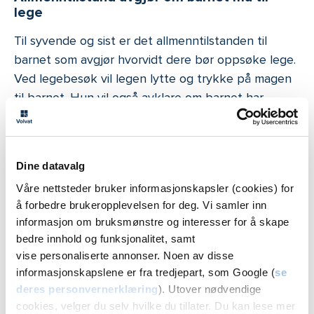
lege
Til syvende og sist er det allmenntilstanden til
barnet som avgjør hvorvidt dere bør oppsøke lege.
Ved legebesøk vil legen lytte og trykke på magen
til barnet. Hun vil også avklare om barnet har
problemer med å forflytte seg; sitte, stå etc. Ofte
er blodprøver og eventuelt urinprøve nødvendig
for å stille diagnose.
Dine datavalg
– Du må alltid se an barnets form. Symptomer kan
Våre nettsteder bruker informasjonskapsler (cookies) for
gi en pekepinn, men det er helhetsbildet legen ser
å forbedre brukeropplevelsen for deg. Vi samler inn
på. Du kjenner ditt eget barn best, og foreldre vet
informasjon om bruksmønstre og interesser for å skape
bedre innhold og funksjonalitet, samt
som regel intuitivt om et legebesøk er
vise personaliserte annonser. Noen av disse
hensiktsmessig. Det er bedre å gå en gang for mye
informasjonskapslene er fra tredjepart, som Google (
se
til legen, enn en gang for lite, sier Jensen
deres personvernerklæring
). Utover nødvendige
cookies, velger du selv hvilke du tillater. Du kan lese mer