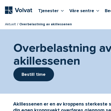
Hovedmeny
Vis flere undernivåer
Vis f
T
Tjenester
Våre sentre
Be
Aktuelt
Overbelastning av akillessenen
Overbelastning a
akillessenen
Bestill time
Akillessenen er en av kroppens sterkeste s
din egen kroppsvekt overføres gjennom sene