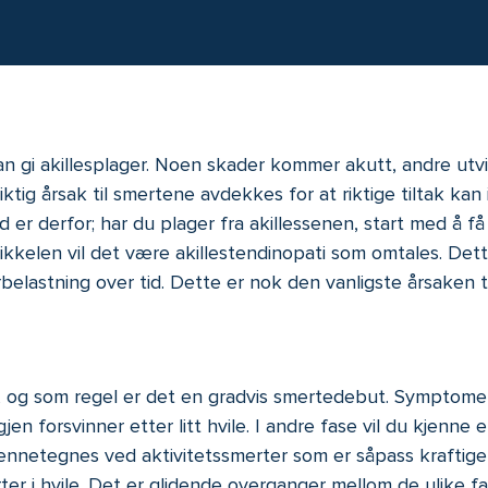
gi akillesplager. Noen skader kommer akutt, andre utvik
riktig årsak til smertene avdekkes for at riktige tiltak kan
åd er derfor; har du plager fra akillessenen, start med å 
tikkelen vil det være akillestendinopati som omtales. Dett
elastning over tid. Dette er nok den vanligste årsaken til 
g som regel er det en gradvis smertedebut. Symptomene ka
jen forsvinner etter litt hvile. I andre fase vil du kjenne
ennetegnes ved aktivitetssmerter som er såpass kraftige at
rter i hvile. Det er glidende overganger mellom de ulike 