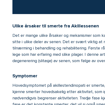
Ulike årsaker til smerte fra Akillessenen
Det er mange ulike årsaker og mekanismer som kan 
sitte i ulike deler av senen. Det er svært viktig at 
tilnærming i behandling og rehabilitering. Første r
lege som har erfaring med slike plager. I denne ar
degenerering (slitasje) av senen, som følge av overb
Symptomer
Hovedsymptomet på akillestendinopati er smerte, o
kjenne smerter hovedsakelig etter aktivitet, som ig
nødvendigvis begrenser aktiviteten. Tredje fase kj
fase er det konstante smerter, det vil si også sme