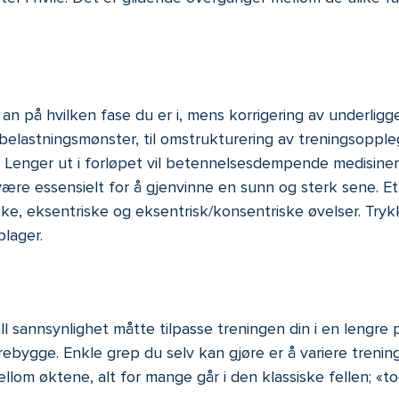
n på hvilken fase du er i, mens korrigering av underligge
 belastningsmønster, til omstrukturering av treningsoppleg
enger ut i forløpet vil betennelsesdempende medisiner h
ære essensielt for å gjenvinne en sunn og sterk sene. Et 
ske, eksentriske og eksentrisk/konsentriske øvelser. Try
plager.
 all sannsynlighet måtte tilpasse treningen din i en leng
rebygge. Enkle grep du selv kan gjøre er å variere trening
llom øktene, alt for mange går i den klassiske fellen; «to