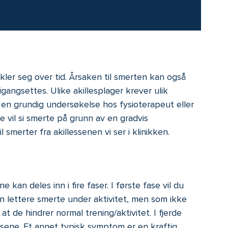
ler seg over tid. Årsaken til smerten kan også
 igangsettes. Ulike akillesplager krever ulik
få en grundig undersøkelse hos fysioterapeut eller
e vil si smerte på grunn av en gradvis
smerter fra akillessenen vi ser i klinikken.
n deles inn i fire faser. I første fase vil du
 en lettere smerte under aktivitet, men som ikke
 de hindrer normal trening/aktivitet. I fjerde
fasene. Et annet typisk symptom er en kraftig