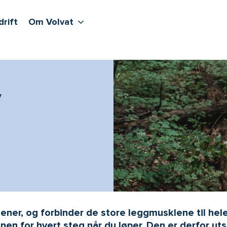
lere undernivåer
jenester
Våre sentre
Vis flere undernivåer
Om Volvat
drift
Om Volvat
v
ener, og forbinder de store leggmusklene til hele
n for hvert steg når du løper. Den er derfor utsa