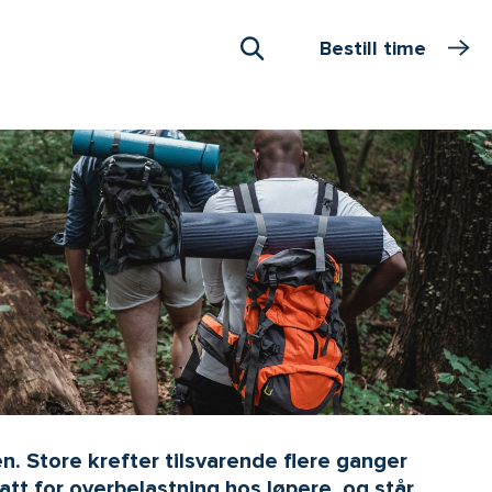
Bestill time
Åpne Søk
n. Store krefter tilsvarende flere ganger
tt for overbelastning hos løpere, og står