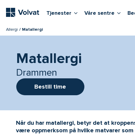
Hovedmeny
Vis flere undernivåer
Vis f
T
Tjenester
Våre sentre
Be
Allergi
Matallergi
Matallergi
Drammen
Bestill time
Når du har matallergi, betyr det at kroppens
være oppmerksom på hvilke matvarer som k