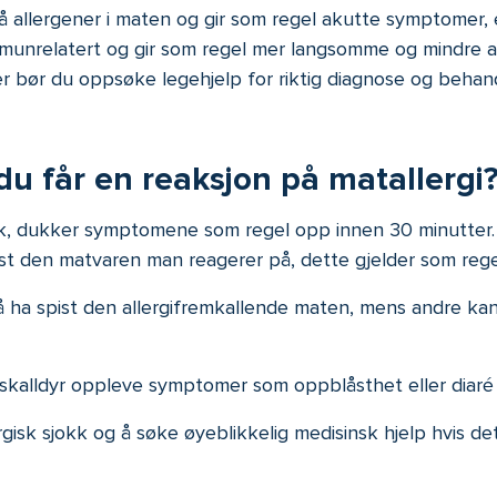
llergener i maten og gir som regel akutte symptomer, en
e immunrelatert og gir som regel mer langsomme og mindre 
nser bør du oppsøke legehjelp for riktig diagnose og behan
du får en reaksjon på matallergi
sjokk, dukker symptomene som regel opp innen 30 minutter.
pist den matvaren man reagerer på, dette gjelder som rege
ha spist den allergifremkallende maten, mens andre ka
kalldyr oppleve symptomer som oppblåsthet eller diaré f
isk sjokk og å søke øyeblikkelig medisinsk hjelp hvis de