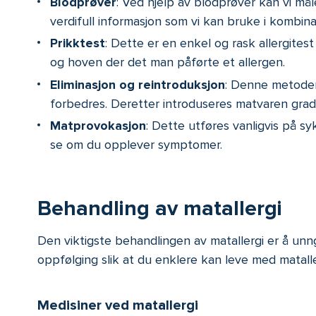
Blodprøver
: Ved hjelp av blodprøver kan vi mål
verdifull informasjon som vi kan bruke i kombinas
Prikktest
: Dette er en enkel og rask allergitest
og hoven der det man påførte et allergen.
Eliminasjon og reintroduksjon
: Denne metoden
forbedres. Deretter introduseres matvaren gra
Matprovokasjon
: Dette utføres vanligvis på s
se om du opplever symptomer.
Behandling av matallergi
Den viktigste behandlingen av matallergi er å unn
oppfølging slik at du enklere kan leve med matal
Medisiner ved matallergi