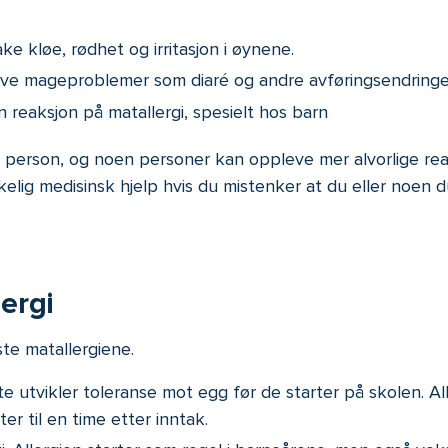
ake kløe, rødhet og irritasjon i øynene.
eve mageproblemer som diaré og andre avføringsendringe
eaksjon på matallergi, spesielt hos barn
l person, og noen personer kan oppleve mer alvorlige rea
kelig medisinsk hjelp hvis du mistenker at du eller noen d
ergi
ste matallergiene.
ste utvikler toleranse mot egg før de starter på skolen. Al
r til en time etter inntak.