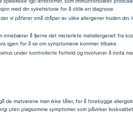
e spesifikke IgE-antistoffer, som immunforsvaret produsere
jon med din sykehistorie for å stille en diagnose.
 der vi påfører små dråper av ulike allergener huden din. H
 innebærer å fjerne det mistenkte matallergenet fra kos
dvis igjen for å se om symptomene kommer tilbake.
ykehus under kontrollerte forhold og involverer å innta ma
gå de matvarene man ikke tåler, for å forebygge allergisk
lergi uten plagsomme symptomer som påvirker livskvalitet