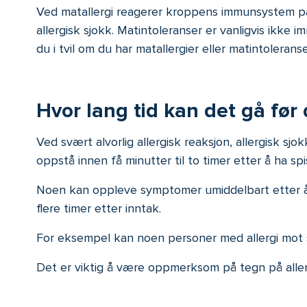
Ved matallergi reagerer kroppens immunsystem på a
allergisk sjokk. Matintoleranser er vanligvis ikk
du i tvil om du har matallergier eller matintolera
Hvor lang tid kan det gå før 
Ved svært alvorlig allergisk reaksjon, allergisk 
oppstå innen få minutter til to timer etter å ha s
Noen kan oppleve symptomer umiddelbart etter å 
flere timer etter inntak.
For eksempel kan noen personer med allergi mot s
Det er viktig å være oppmerksom på tegn på allerg