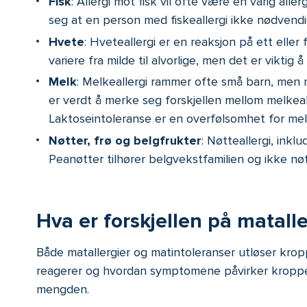
Fisk
: Allergi mot fisk vil ofte være en varig all
seg at en person med fiskeallergi ikke nødvendigv
Hvete
: Hveteallergi er en reaksjon på ett elle
variere fra milde til alvorlige, men det er vikti
Melk
: Melkeallergi rammer ofte små barn, men 
er verdt å merke seg forskjellen mellom melkeall
Laktoseintoleranse er en overfølsomhet for melk
Nøtter, frø og belgfrukter
: Nøtteallergi, inkl
Peanøtter tilhører belgvekstfamilien og ikke nøt
Hva er forskjellen på matall
Både matallergier og matintoleranser utløser kropp
reagerer og hvordan symptomene påvirker kroppe
mengden.