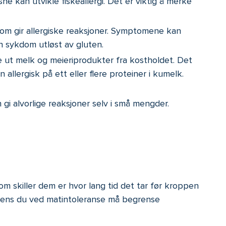
sne kan utvikle fiskeallergi. Det er viktig å merke
 som gir allergiske reaksjoner. Symptomene kan
mun sykdom utløst av gluten.
 ut melk og meieriprodukter fra kostholdet. Det
allergisk på ett eller flere proteiner i kumelk.
 gi alvorlige reaksjoner selv i små mengder.
m skiller dem er hvor lang tid det tar før kroppen
mens du ved matintoleranse må begrense