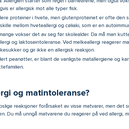
ergi. Allergien starter som regel i barneårene, men også vok
is er allergisk mot alle typer fisk.
r flere proteiner i hvete, men glutenproteinet er ofte den
g å skille mellom hveteallergi og cøliaki, som er en autoim
mange vokser det av seg før skolealder. Da må man kutte
ergi og laktoseintoleranse. Ved melkeallergi reagerer man 
esukker og gir ikke en allergisk reaksjon.
udert peanøtter, er blant de vanligste matallergiene og kan
tefamilien.
ergi og matintoleranse?
slige reaksjoner forårsaket av visse matvarer, men det so
n. Du må unngå matvarene du reagerer på ved allergi, 