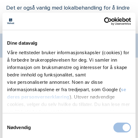
Det er også vanlig med lokalbehandling for å lindre
allergiske reaksjoner, slik som øyedråper og
nesespray.
Bestill time for behandling med
Dine datavalg
allergimedisiner
Våre nettsteder bruker informasjonskapsler (cookies) for
å forbedre brukeropplevelsen for deg. Vi samler inn
informasjon om bruksmønstre og interesser for å skape
Allergivaksine
bedre innhold og funksjonalitet, samt
vise personaliserte annonser. Noen av disse
Allergivaksinering, også kjent som
informasjonskapslene er fra tredjepart, som Google (
se
deres personvernerklæring
). Utover nødvendige
hyposensibilisering, er en behandling mot allergi
cookies, velger du selv hvilke du tillater. Du kan lese mer
som benyttes i tilfeller der medisiner og andre tiltak
om Volvats bruk av cookies i
vår personvernerklæring
.
ikke har vist seg å være tilstrekkelig. Dette er den
Samtykkevalg
eneste formen for behandling som kan endre
Nødvendig
kroppens reaksjoner til å naturlig tåle allergenet