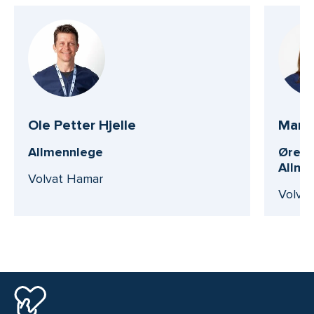
Ole Petter Hjelle
Maria
Allmennlege
Øre ne
Allme
Volvat Hamar
Volva