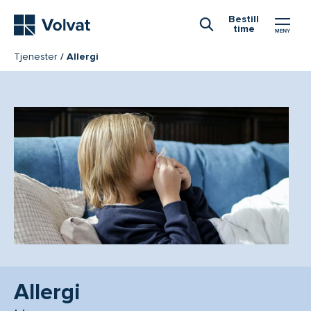
Hovedmeny
Bestill
time
Åpne Søk
Tjenester
Allergi
Allergi