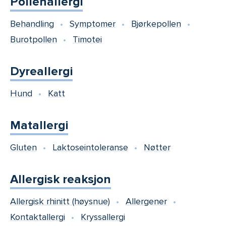
Pollenallergi
Behandling
Symptomer
Bjørkepollen
Burotpollen
Timotei
Dyreallergi
Hund
Katt
Matallergi
Gluten
Laktoseintoleranse
Nøtter
Allergisk reaksjon
Allergisk rhinitt (høysnue)
Allergener
Kontaktallergi
Kryssallergi