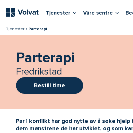
Hovedmeny
Vis flere undernivåer
Vis f
T
Tjenester
Våre sentre
Be
Tjenester
Parterapi
Parterapi
Fredrikstad
Bestill time
Par i konflikt har god nytte av å søke hjelp 
dem mønstrene de har utviklet, og som kan 