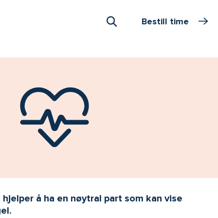
Bestill time
Åpne Søk
t hjelper å ha en nøytral part som kan vise
el.