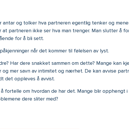
er antar og tolker hva partneren egentlig tenker og mene
er at partneren ikke ser hva man trenger. Man slutter å 
ende for å bli sett.
 påkjenninger når det kommer til følelsen av lyst.
dre? Har dere snakket sammen om dette? Mange kan kjenn
g mer savn av intimitet og nærhet. De kan avvise partnere
dt det oppleves å avvist.
å fortelle om hvordan de har det. Mange blir opphengt i 
oblemene dere sliter med?