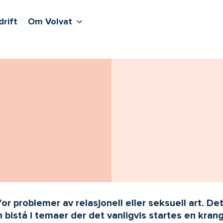
lere undernivåer
jenester
Våre sentre
Vis flere undernivåer
Om Volvat
drift
Om Volvat
for problemer av relasjonell eller seksuell art. De
bistå i temaer der det vanligvis startes en krang