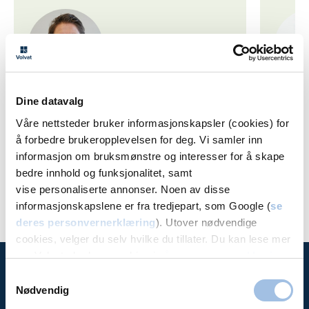
Dine datavalg
Tomas Eriksen
Arnfi
Våre nettsteder bruker informasjonskapsler (cookies) for
Ortoped
Orto
å forbedre brukeropplevelsen for deg. Vi samler inn
informasjon om bruksmønstre og interesser for å skape
Volvat Fredrikstad
Volvat
bedre innhold og funksjonalitet, samt
vise personaliserte annonser. Noen av disse
informasjonskapslene er fra tredjepart, som Google (
se
deres personvernerklæring
). Utover nødvendige
cookies, velger du selv hvilke du tillater. Du kan lese mer
om Volvats bruk av cookies i
vår personvernerklæring
.
Samtykkevalg
Nødvendig
Time hos