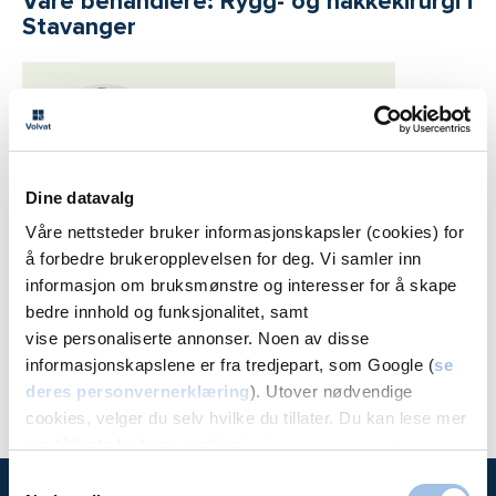
Våre behandlere: Rygg- og nakkekirurgi i
Stavanger
Dine datavalg
Våre nettsteder bruker informasjonskapsler (cookies) for
Maziar Behbahani
å forbedre brukeropplevelsen for deg. Vi samler inn
informasjon om bruksmønstre og interesser for å skape
Spesialist i Nevrokirugi
bedre innhold og funksjonalitet, samt
Volvat Ulriksdal, Volvat Stavanger
vise personaliserte annonser. Noen av disse
informasjonskapslene er fra tredjepart, som Google (
se
deres personvernerklæring
). Utover nødvendige
cookies, velger du selv hvilke du tillater. Du kan lese mer
om Volvats bruk av cookies i
vår personvernerklæring
.
Samtykkevalg