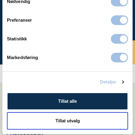
Nødvendig
Time hos
Preferanser
oss
Statistikk
Bestill time
Markedsføring
Detaljer
Relaterte tjenester
Tillat alle
Ortopedi
Tillat utvalg