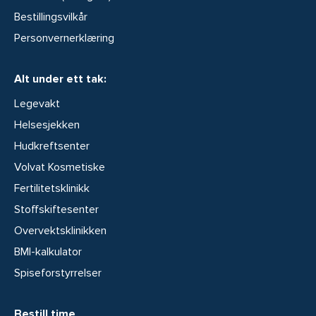
Bestillingsvilkår
Personvernerklæring
Alt under ett tak:
Legevakt
Helsesjekken
Hudkreftsenter
Volvat Kosmetiske
Fertilitetsklinikk
Stoffskiftesenter
Overvektsklinikken
BMI-kalkulator
Spiseforstyrrelser
Bestill time