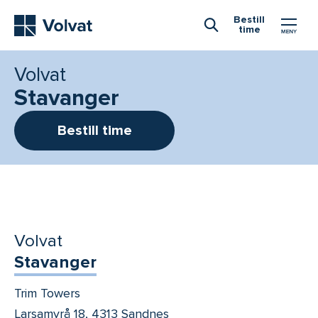
Hovedmeny
Bestill
time
Åpne Søk
Volvat
Stavanger
Bestill time
Volvat
Stavanger
Trim Towers
Larsamyrå 18, 4313 Sandnes