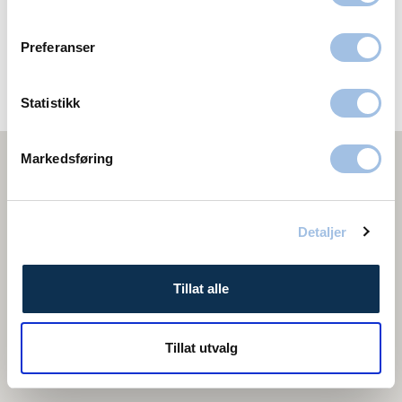
Se alle artikler for Stavanger
Preferanser
Her finner du oss i Stavanger
Statistikk
Markedsføring
Detaljer
Tillat alle
Tillat utvalg