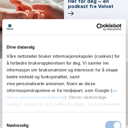
Her for deg – en
podkast fra Volvat
Dine datavalg
Våre nettsteder bruker informasjonskapsler (cookies) for
å forbedre brukeropplevelsen for deg. Vi samler inn
Få umiddelbar hjelp
informasjon om bruksmønstre og interesser for å skape
med skumle føflekker
bedre innhold og funksjonalitet, samt
vise personaliserte annonser. Noen av disse
informasjonskapslene er fra tredjepart, som Google (
se
deres personvernerklæring
). Utover nødvendige
cookies, velger du selv hvilke du tillater. Du kan lese mer
om Volvats bruk av cookies i
vår personvernerklæring
.
Samtykkevalg
Nødvendig