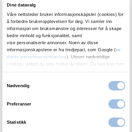
Dine datavalg
Volvat Nationaltheatret
Våre nettsteder bruker informasjonskapsler (cookies) for
23 68 25 00
å forbedre brukeropplevelsen for deg. Vi samler inn
Melding
informasjon om bruksmønstre og interesser for å skape
bedre innhold og funksjonalitet, samt
vise personaliserte annonser. Noen av disse
Bergen
informasjonskapslene er fra tredjepart, som Google (
se
deres personvernerklæring
). Utover nødvendige
Volvat Laguneparken
cookies, velger du selv hvilke du tillater. Du kan lese mer
om Volvats bruk av cookies i
vår personvernerklæring
.
55 11 20 00
Samtykkevalg
Melding
Nødvendig
Volvat Åsane
55 11 20 45
Preferanser
Melding
Statistikk
Fredrikstad