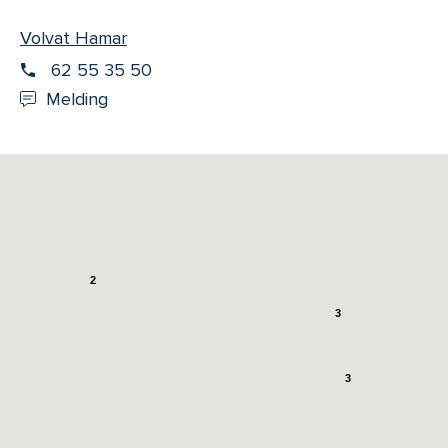
Volvat Hamar
62 55 35 50
Melding
2
3
3