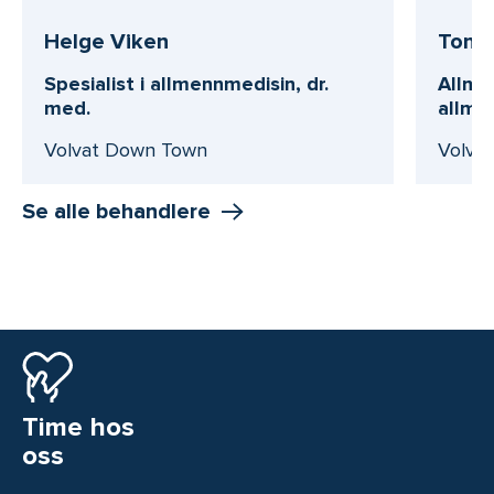
Helge Viken
Tone 
Spesialist i allmennmedisin, dr.
Allmen
med.
allme
Volvat Down Town
Volvat
Se alle behandlere
Time hos
oss