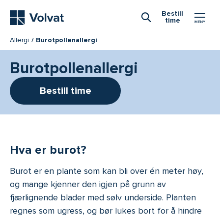
Hovedmeny
Bestill
time
Åpne Søk
Allergi
Burotpollenallergi
Burotpollenallergi
Bestill time
Hva er burot?
Burot er en plante som kan bli over én meter høy,
og mange kjenner den igjen på grunn av
fjærlignende blader med sølv underside. Planten
regnes som ugress, og bør lukes bort for å hindre