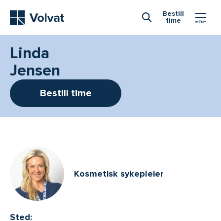
Hovedmeny
Bestill
time
Åpne Søk
Linda
Jensen
Bestill time
Kosmetisk sykepleier
Sted: