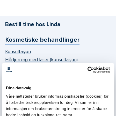
Bestill time hos Linda
Kosmetiske behandlinger
Konsultasjon
Hårfjerning med laser (konsultasjon)
Fillere og injeksjonsbehandling (konsultasjon)
Botox-behandling
Filler-behandling
Dine datavalg
Hudbehandling med laser (konsultasjon)
Våre nettsteder bruker informasjonskapsler (cookies) for
Hudbehandling med laser av kropp
å forbedre brukeropplevelsen for deg. Vi samler inn
(oppfølgingstime)
informasjon om bruksmønstre og interesser for å skape
Hudbehandling med laser av ansikt
(oppfølgingstime)
bedre innhold og funksjonalitet, samt