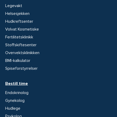
Legevakt
Helsesjekken
Hudkreftsenter
Volvat Kosmetiske
Fertilitetsklinikk
Stoffskiftesenter
Overvektsklinikken
BMI-kalkulator
Spiseforstyrrelser
Bestill time
Endokrinolog
Gynekolog
Hudlege
Psykolog