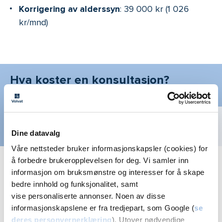
Korrigering av alderssyn
: 39 000 kr (1 026
kr/mnd)
Hva koster en konsultasjon?
Se alle
priser
Dine datavalg
Våre nettsteder bruker informasjonskapsler (cookies) for
å forbedre brukeropplevelsen for deg. Vi samler inn
informasjon om bruksmønstre og interesser for å skape
Synskorrigerende behandlinger i Bergen
bedre innhold og funksjonalitet, samt
tilbys på
vise personaliserte annonser. Noen av disse
informasjonskapslene er fra tredjepart, som Google (
se
deres personvernerklæring
). Utover nødvendige