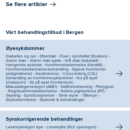
Se flere artikler
Vårt behandlingstilbud i Bergen
Øyesykdommer
Diabetes og syn - Etterstær - Fluer i synsfeltet (floaters) -
Grønn stær - Grønn stær-sjekk - Grå stær (katarakt) -
Hengende øyelokk - Hornhinnebetennelse (Keratitt) -
Hornhinnebetennelse-behandling - Skjeve hornhinner
(astigmatisme) - Keratokonus - Cross-linking (CXL)
behandling av hornhinnesykdommer - Kul på øyet
(chalazion) - Sti på øyet (hordeolum) -
Makuladegenerasjon (AMD) - Netthinneløsning - Pterygium
- Regnbuehinnebetennelse - Retinis pigmentosa (RP) -
Skjeling - Synsforstyrrelser - Tørre øyne - Tåkesyn -
Øyebetennelser - Øyelokk & behandlinger
Synskorrigerende behandlinger
Laseroperasjon øye - Linsebytte (RLE operasjon) -