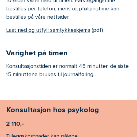
forelder være med til timen. Førstegangstime
bestilles per telefon, mens oppfølgingtime kan
bestilles på våre nettsider.
Last ned og utfyll samtykkeskjema
(pdf)
Varighet på timen
Konsultasjonstiden er normalt 45 minutter, de siste
15 minuttene brukes til journalføring.
Konsultasjon hos psykolog
2 110,-
Tilleggskostnader kan påløpe