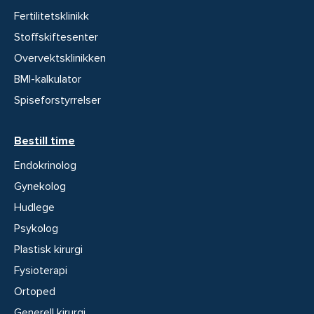
Fertilitetsklinikk
Stoffskiftesenter
Overvektsklinikken
BMI-kalkulator
Spiseforstyrrelser
Bestill time
Endokrinolog
Gynekolog
Hudlege
Psykolog
Plastisk kirurgi
Fysioterapi
Ortoped
Generell kirurgi