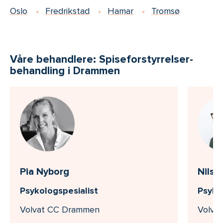
Oslo
Fredrikstad
Hamar
Tromsø
Våre behandlere: Spiseforstyrrelser-
behandling i Drammen
Pia Nyborg
Nils 
Psykologspesialist
Psyko
Volvat CC Drammen
Volva